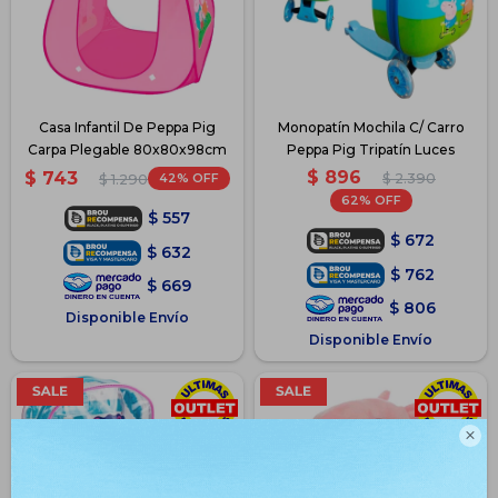
Casa Infantil De Peppa Pig
Monopatín Mochila C/ Carro
Carpa Plegable 80x80x98cm
Peppa Pig Tripatín Luces
$
896
$
743
42
$
2.390
$
1.290
62
$
557
$
672
$
632
$
762
$
669
$
806
Disponible Envío
Disponible Envío
