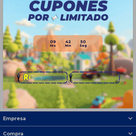
Protecciones Peppa Pig Casco
Títere De Mano Peluche
Rodillera Codera- Patin
Peppa Pig George Felpa 20cm
09
42
50
- George
$
893
$
368
55
37
$
1.990
$
590
$
670
$
276
$
759
$
313
$
804
$
331
Disponible Envío
Disponible Envío
Empresa
Compra