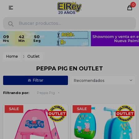
0

Home
Outlet
PEPPA PIG EN OUTLET
Recomendados
Filtrando por:
Peppa Pig