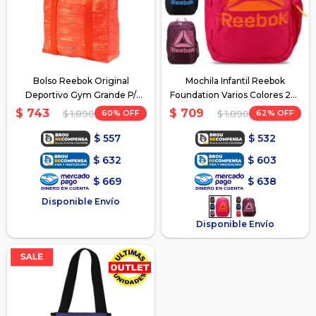
Bolso Reebok Original
Mochila Infantil Reebok
Deportivo Gym Grande P/
Foundation Varios Colores 24L
Dama - Naranja
- Fucsia
$
743
$
709
60
62
$
1.890
$
1.890
$
557
$
532
$
632
$
603
$
669
$
638
Disponible Envío
Disponible Envío