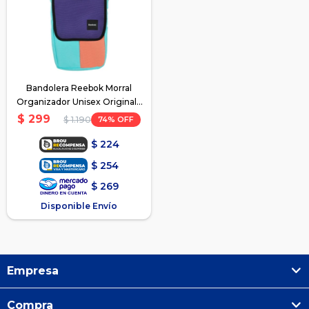
Bandolera Reebok Morral
Organizador Unisex Original -
Violeta/Rosado/Verde
$
299
74
$
1.190
$
224
$
254
$
269
Disponible Envío
Empresa
Compra