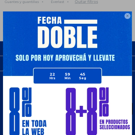
Quitar filtros
Guantes y guantillas
Everlast
Te recomendamos quitar:
Deportes
Boxeo y artes marciales

Empresa
Compra
22
59
45
Newsletter
¡Suscribite y recibí todas nuestras novedades!
SUSCRIBIRME
¡Seguinos!