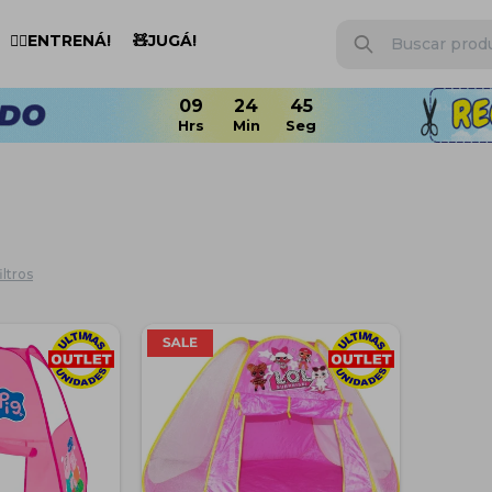
🏋️‍♂️ENTRENÁ!
🧸JUGÁ!
09
24
44
iltros