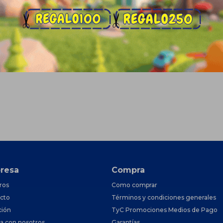
resa
Compra
ros
Como comprar
cto
Términos y condiciones generales
ción
TyC Promociones Medios de Pago
ja con nosotros
Garantías