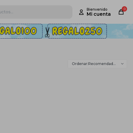
0
Recomendados