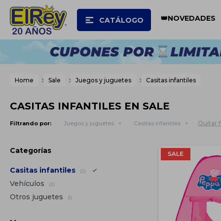
👑NOVEDADES
CATÁLOGO
Home
Sale
Juegos y juguetes
Casitas infantiles
CASITAS INFANTILES EN SALE
Quitar f
Filtrando por:
Juegos y juguetes
Casitas infantiles
Categorías
Casitas infantiles
(2)
Vehículos
(2)
Otros juguetes
(1)