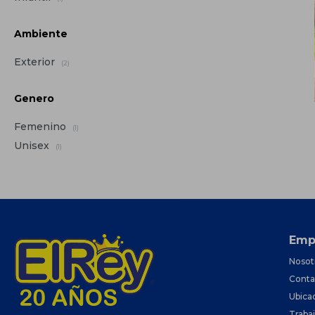
Ambiente
Exterior
(2)
Genero
Femenino
(1)
Unisex
(1)
Emp
Nosot
Conta
Ubica
Traba