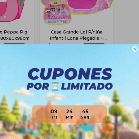
De Peppa Pig
Casa Grande Lol P/niña
e 80x80x98cm
Infantil Lona Plegable +
Bolso - Rosa
$
668
42
48
90
$
1.290

$
557
$
501
$
632
$
568
$
669
$
601
e Envío
Disponible Envío
09
24
44