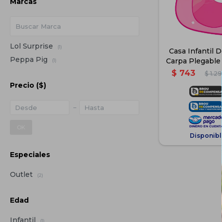
Marcas
Lol Surprise
(1)
Casa Infantil 
Peppa Pig
Carpa Plegabl
(1)
$
743
$
1.2
Precio
($)
OK
Disponibl
Especiales
Outlet
(2)
Edad
Infantil
(1)