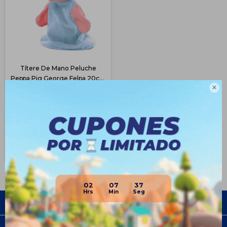
Títere De Mano Peluche
Peppa Pig George Felpa 20cm

- George
$
368
37
$
590
$
276
$
313
$
331
Disponible Envío
02
07
36
Empresa