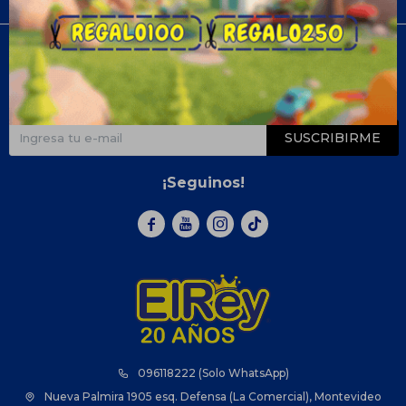
Compra
Newsletter
¡Suscribite y recibí todas nuestras novedades!
SUSCRIBIRME
¡Seguinos!



096118222 (Solo WhatsApp)
Nueva Palmira 1905 esq. Defensa (La Comercial), Montevideo