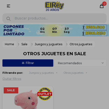
0

02
07
36
Home
Sale
Juegos y juguetes
Otros juguetes
OTROS JUGUETES EN SALE
Recomendados
Filtrando por:
Juegos y juguetes
Otros juguetes
Quitar filtros