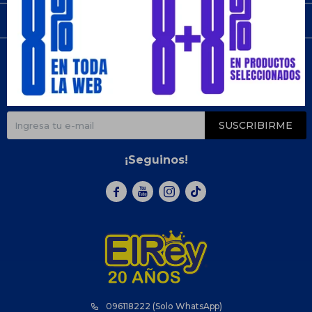
Compra
Newsletter
¡Suscribite y recibí todas nuestras novedades!
SUSCRIBIRME
¡Seguinos!



096118222 (Solo WhatsApp)