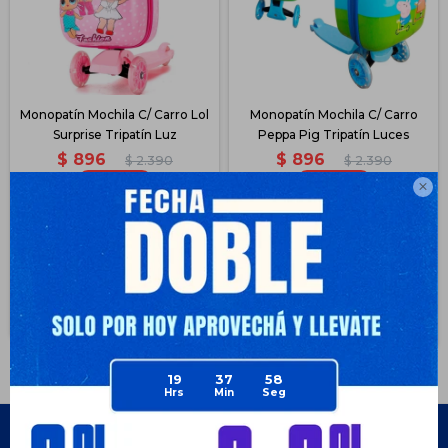
Monopatín Mochila C/ Carro Lol
Monopatín Mochila C/ Carro
Surprise Tripatín Luz
Peppa Pig Tripatín Luces
$
896
$
896
$
2.390
$
2.390
62
62

$
672
$
672
$
672
$
672
$
762
$
762
$
806
$
806
Disponible Envío
Disponible Envío
19
37
58
Empresa