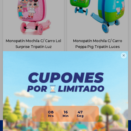
Monopatín Mochila C/ Carro Lol
Monopatín Mochila C/ Carro
Surprise Tripatín Luz
Peppa Pig Tripatín Luces
$
896
$
896
$
2.390
$
2.390

62
62
$
672
$
672
$
762
$
762
$
806
$
806
Disponible Envío
Disponible Envío
08
16
47
Empresa