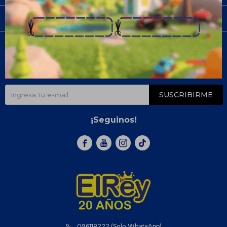
Compra
Newsletter
¡Suscribite y recibí todas nuestras novedades!
SUSCRIBIRME
¡Seguinos!



096118222 (Solo WhatsApp)