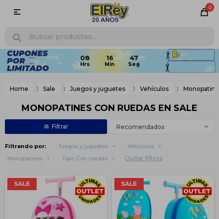
0

Home
Sale
Juegos y juguetes
Vehículos
Monopatine
MONOPATINES CON RUEDAS EN SALE
Recomendados
Filtrando por:
Juegos y juguetes
Vehículos
Quitar filtros
Monopatines
Tipo:
Con ruedas