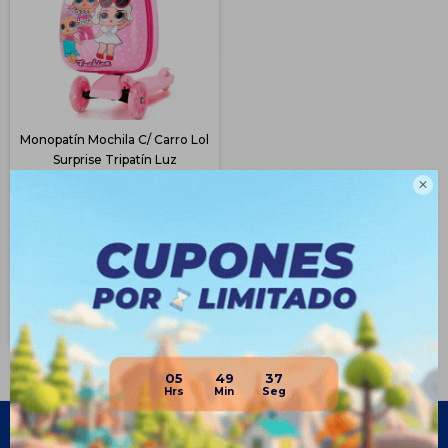
Monopatín Mochila C/ Carro Lol
Surprise Tripatín Luz
$
896
$
2.390

62
$
672
$
762
$
806
Disponible Envío
05
49
37
Empresa