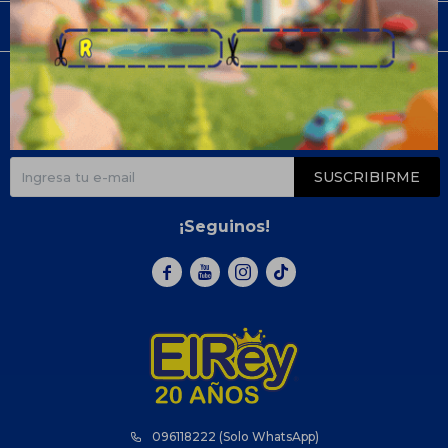
Compra
Newsletter
¡Suscribite y recibí todas nuestras novedades!
SUSCRIBIRME
¡Seguinos!



096118222 (Solo WhatsApp)