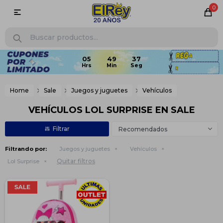
0

Home
Sale
Juegos y juguetes
Vehículos
VEHÍCULOS LOL SURPRISE EN SALE
Recomendados
Filtrando por:
Juegos y juguetes
Vehículos
Quitar filtros
Lol Surprise