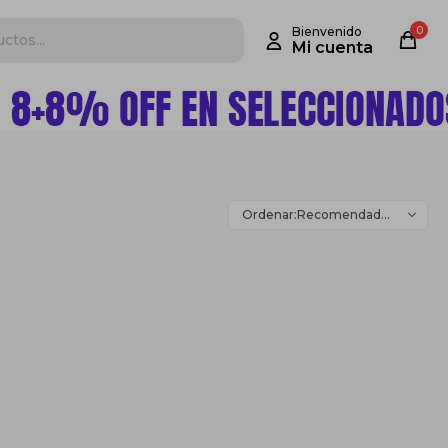
0
Recomendados