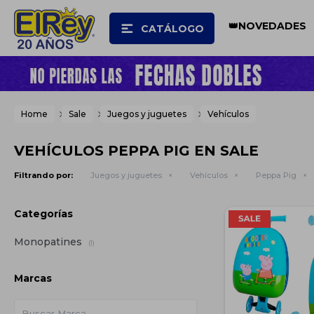
👑NOVEDADES
CATÁLOGO
Home
Sale
Juegos y juguetes
Vehículos
VEHÍCULOS PEPPA PIG EN SALE
Filtrando por:
Juegos y juguetes
Vehículos
Peppa Pig
Categorías
Monopatines
(1)
Marcas