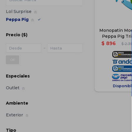
Lol Surprise
(1)
Peppa Pig
(1)
Monopatín Moch
Precio
($)
Peppa Pig Tri
$
896
$
2.3
OK
Especiales
Disponibl
Outlet
(1)
Ambiente
Exterior
(1)
Tipo