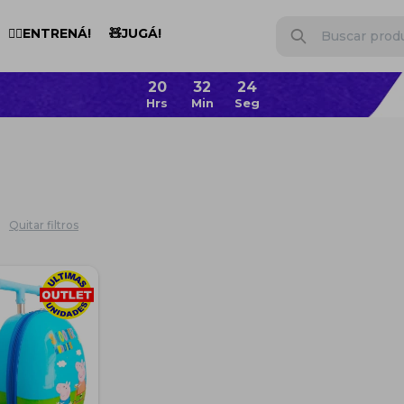
🏋️‍♂️ENTRENÁ!
🧸JUGÁ!
Quitar filtros