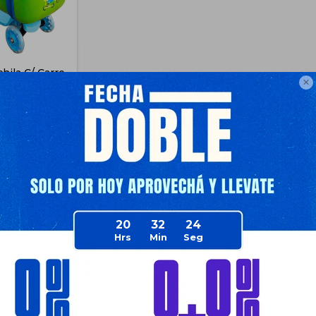
ila C/ Carro

patín Luces
62
90
$
672
$
672
$
762
$
806
e Envío
20
32
24