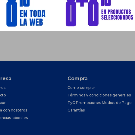
resa
Compra
ros
Como comprar
cto
Términos y condiciones generales
ción
TyC Promociones Medios de Pago
ja con nosotros
Garantías
encias laborales