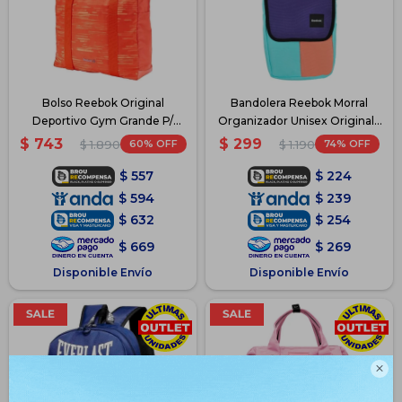
Bolso Reebok Original
Bandolera Reebok Morral
Deportivo Gym Grande P/
Organizador Unisex Original -
Dama - Naranja
Violeta/Rosado/Verde
$
743
$
299
60
74
$
1.890
$
1.190
$
557
$
224
$
594
$
239
$
632
$
254
$
669
$
269
Disponible Envío
Disponible Envío
