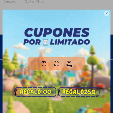
Quitar filtros
Jansport
Te recomendamos quitar:
Jansport

Empresa
Compra
05
36
36
Newsletter
¡Suscribite y recibí todas nuestras novedades!
SUSCRIBIRME
¡Seguinos!