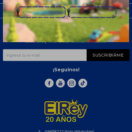
Compra
Newsletter
¡Suscribite y recibí todas nuestras novedades!
SUSCRIBIRME
¡Seguinos!



096118222 (Solo WhatsApp)