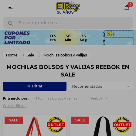
0

Home
Sale
Mochilas bolsos y valijas
MOCHILAS BOLSOS Y VALIJAS REEBOK EN
SALE
Recomendados
Filtrando por:
Mochilas bolsos y valijas
Reebok
Quitar filtros