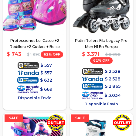
Protecciones Lol Casco +2
Patín Rollers Fila Legacy Pro
Rodillera +2 Codera + Bolso
Men N1 En Europa
$
3.371
$
743
62
$
8.990
$
1.990
62
$
557
$
2.528
$
557
$
2.528
$
632
$
2.865
$
669
$
3.034
Disponible Envío
Disponible Envío