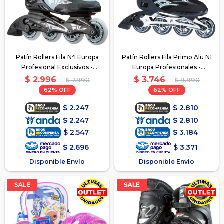
Patín Rollers Fila Nº1 Europa
Patín Rollers Fila Primo Alu N1
Profesional Exclusivos -
Europa Profesionales -
Celeste
Negro/Gris
$
2.996
$
3.746
$
7.990
$
9.990
62
62
$
2.247
$
2.810
$
2.247
$
2.810
$
2.547
$
3.184
$
2.696
$
3.371
Disponible Envío
Disponible Envío