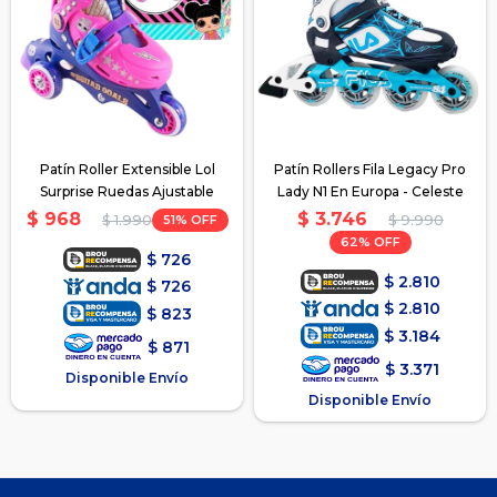
Patín Roller Extensible Lol
Patín Rollers Fila Legacy Pro
Surprise Ruedas Ajustable
Lady N1 En Europa - Celeste
$
3.746
$
968
51
$
9.990
$
1.990
62
$
726
$
2.810
$
726
$
2.810
$
823
$
3.184
$
871
$
3.371
Disponible Envío
Disponible Envío