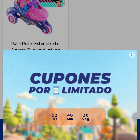
Patín Roller Extensible Lol
Surprise Ruedas Ajustable

$
968
51
$
1.990
$
726
$
823
$
871
Disponible Envío
02
48
30
Empresa