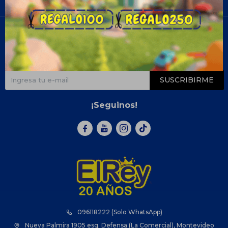
Compra
Newsletter
¡Suscribite y recibí todas nuestras novedades!
SUSCRIBIRME
¡Seguinos!



096118222 (Solo WhatsApp)
Nueva Palmira 1905 esq. Defensa (La Comercial), Montevideo