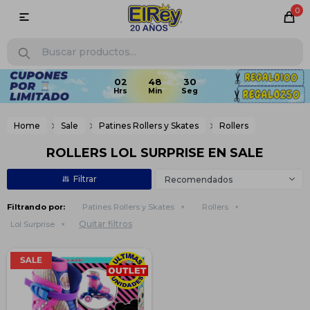
0

02
48
30
Home
Sale
Patines Rollers y Skates
Rollers
ROLLERS LOL SURPRISE EN SALE
Recomendados
Filtrando por:
Patines Rollers y Skates
Rollers
Quitar filtros
Lol Surprise