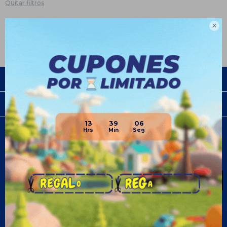
Quitar filtros
Te recomendamos quitar:
Salud y belleza

Empresa
Compra
13
39
06
Newsletter
¡Suscribite y recibí todas nuestras novedades!
SUSCRIBIRME
¡Seguinos!