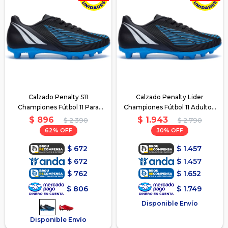
Calzado Penalty S11
Calzado Penalty Lider
Championes Fútbol 11 Para
Championes Fútbol 11 Adulto -
Niños - Azul
Azul
$
896
$
1.943
$
2.390
$
2.790
62
30
$
672
$
1.457
$
672
$
1.457
$
762
$
1.652
$
806
$
1.749
Disponible Envío
Disponible Envío