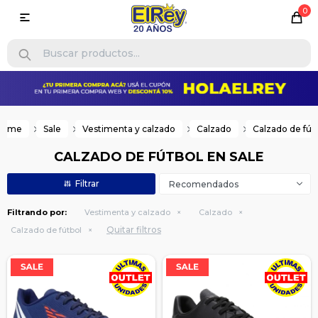
0

Home
Sale
Vestimenta y calzado
Calzado
Calzado de fút
CALZADO DE FÚTBOL EN SALE
Recomendados
Filtrando por:
Vestimenta y calzado
Calzado
Quitar filtros
Calzado de fútbol