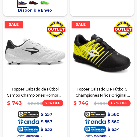
Disponible Envío
Topper Calzado de Fútbol
Topper Calzado De Fútbol 5
Campo Championes Hombre -
Championes Niños Original -
Blanco-SanCiro
Negro-Amarillo
$
743
$
746
71
62
$
2.590
$
1.990
$
557
$
560
$
557
$
560
$
632
$
634