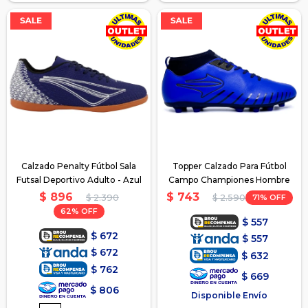
Calzado Penalty Fútbol Sala
Topper Calzado Para Fútbol
Futsal Deportivo Adulto - Azul
Campo Championes Hombre
$
896
$
743
$
2.390
71
$
2.590
62
$
557
$
672
$
557
$
672
$
632
$
762
$
669
$
806
Disponible Envío