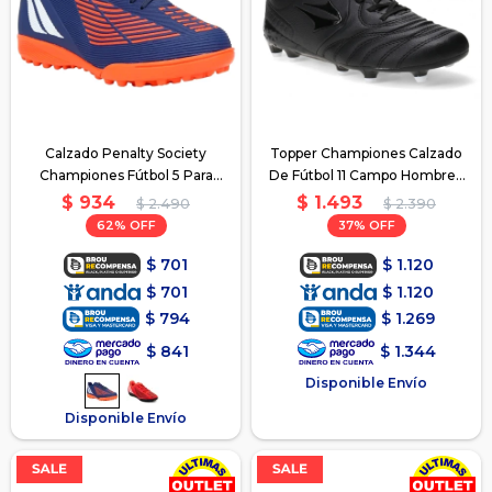
Calzado Penalty Society
Topper Championes Calzado
Championes Fútbol 5 Para
De Fútbol 11 Campo Hombre -
Niños - Azul
Negro
$
934
$
1.493
$
2.490
$
2.390
62
37
$
701
$
1.120
$
701
$
1.120
$
794
$
1.269
$
841
$
1.344
Disponible Envío
Disponible Envío