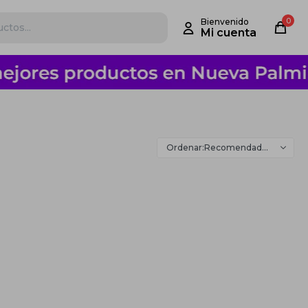
0
Recomendados