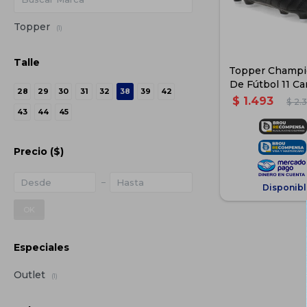
Topper
(1)
Talle
Topper Champi
De Fútbol 11 
28
29
30
31
32
38
39
42
- Ne
$
1.493
$
2.
43
44
45
Precio
($)
Disponibl
OK
Especiales
Outlet
(1)