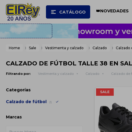
👑NOVEDADES
CATÁLOGO
Home
Sale
Vestimenta y calzado
Calzado
Calzado 
CALZADO DE FÚTBOL TALLE 38 EN SA
Filtrando por:
Vestimenta y calzado
Calzado
Calzado de f
Categorías
Calzado de fútbol
(1)
Marcas