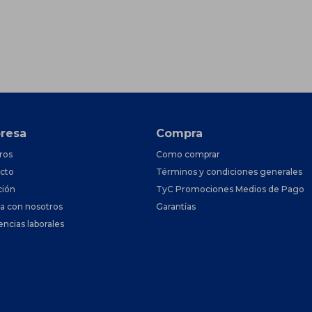
resa
Compra
ros
Como comprar
cto
Términos y condiciones generales
ción
TyC Promociones Medios de Pago
ja con nosotros
Garantías
encias laborales