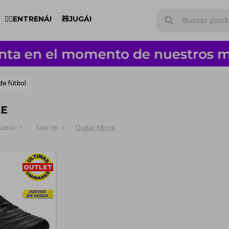
🏋️‍♂️ENTRENÁ!
🧸JUGÁ!
de fútbol
LE
Quitar filtros
útbol
Talle 38