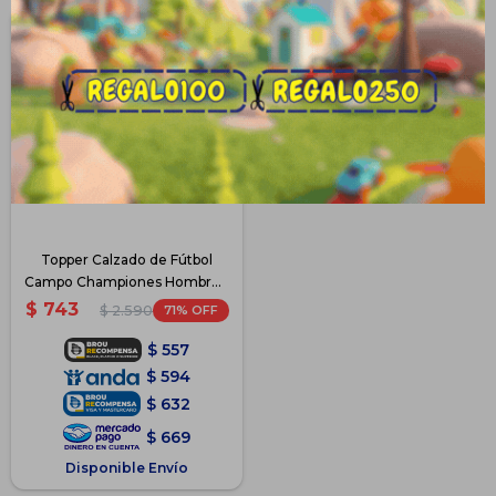
Topper Calzado de Fútbol
Campo Championes Hombre -
Blanco-SanCiro
$
743
71
$
2.590
$
557
$
594
$
632
$
669
Disponible Envío