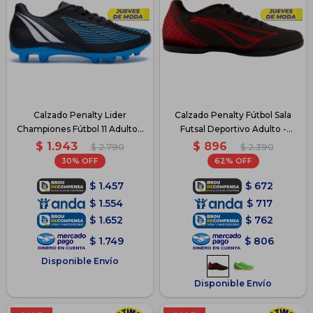
Calzado Penalty Lider
Calzado Penalty Fútbol Sala
Championes Fútbol 11 Adulto -
Futsal Deportivo Adulto -
Azul
Negro
$
1.943
$
896
$
2.790
$
2.390
30
62
$
1.457
$
672
$
1.554
$
717
$
1.652
$
762
$
1.749
$
806
Disponible Envío
Disponible Envío