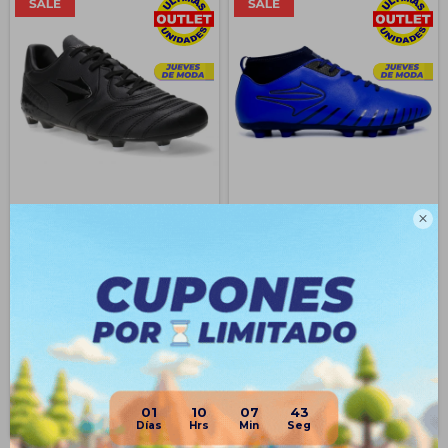
Topper Championes Calzado
Topper Calzado Para Fútbol

De Fútbol 11 Campo Hombre -
Campo Championes Hombre
Negro
$
1.493
$
743
$
2.390
71
$
2.590
37
$
557
$
1.120
$
594
$
1.194
$
632
$
1.269
$
669
$
1.344
Disponible Envío
01
10
07
43
Disponible Envío