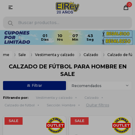
0

01
10
07
43
Home
Sale
Vestimenta y calzado
Calzado
Calzado de fút
CALZADO DE FÚTBOL PARA HOMBRE EN
SALE
Recomendados
Filtrando por:
Vestimenta y calzado
Calzado
Quitar filtros
Calzado de fútbol
Sección:
Hombre