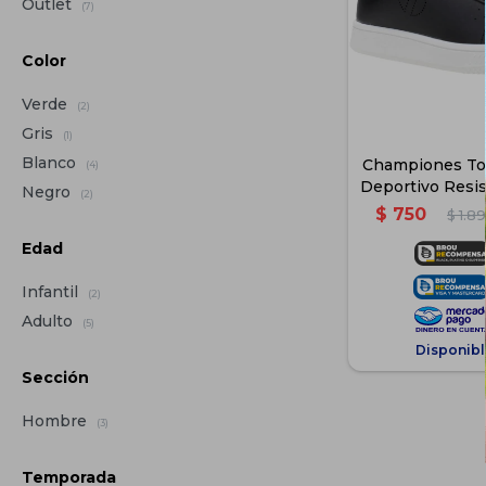
Outlet
(7)
Color
Verde
(2)
Gris
(1)
Blanco
Championes To
(4)
Deportivo Resis
Negro
(2)
Negr
$
750
$
1.8
Edad
Infantil
(2)
Adulto
(5)
Disponibl
Sección
Hombre
(3)
Temporada