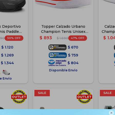
x Deportivo
Topper Calzado Urbano
Calza
nis Paddle
Champion Tenis Unisex
Champi
- Gris
Blanco - Blanco
$
893
$
1.0
50
47
990
$
1.690
$
1.120
$
670
$
1.269
$
759
$
1.344
$
804
Disponible Envío
e Envío
