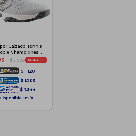
per Calzado Tennis
ddle Championes
rtivo - Gris/Blanco
93
50
$
2.990
$
1.120
$
1.269
$
1.344
Disponible Envío