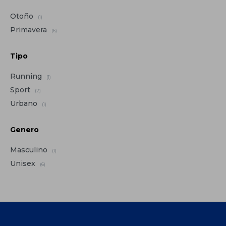
Otoño
(1)
Primavera
(6)
Tipo
Running
(1)
Sport
(2)
Urbano
(1)
Genero
Masculino
(1)
Unisex
(6)