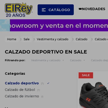
👑NOVEDADES
CATÁLOGO
Home
Sale
Vestimenta y calzado
Calzado
Calzado 
CALZADO DEPORTIVO EN SALE
Filtrando por:
Vestimenta y calzado
Calzado
Calzado dep
Categorías
Calzado deportivo
(7)
Calzado de fútbol
(7)
Calzado de invierno
(1)