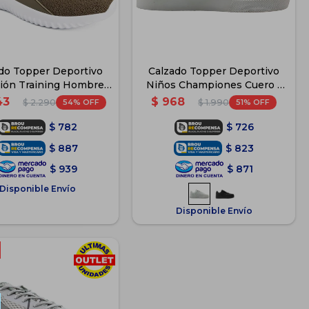
do Topper Deportivo
Calzado Topper Deportivo
ón Training Hombre -
Niños Championes Cuero -
Verde-Naranja
Blanco
43
$
968
54
51
$
2.290
$
1.990
$
782
$
726
$
887
$
823
$
939
$
871
Disponible Envío
Disponible Envío