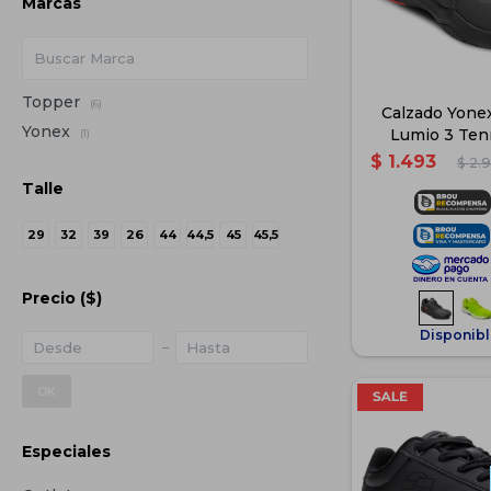
Marcas
Topper
(6)
Calzado Yone
Yonex
Lumio 3 Ten
(1)
Adulto 
$
1.493
$
2.
Talle
29
32
39
26
44
44,5
45
45,5
Precio
($)
Disponibl
OK
Especiales