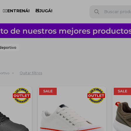
🏋️‍♂️ENTRENÁ!
🧸JUGÁ!
deportivo
Quitar filtros
ortivo