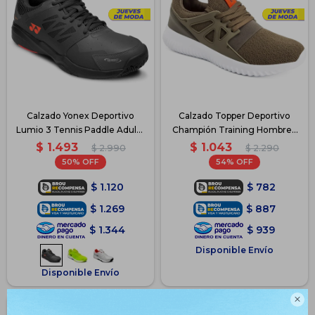
Calzado Yonex Deportivo
Calzado Topper Deportivo
Lumio 3 Tennis Paddle Adulto
Champión Training Hombre -
- Gris
Verde-Naranja
$
1.493
$
1.043
$
2.990
$
2.290
50
54
$
1.120
$
782
$
1.269
$
887
$
1.344
$
939
Disponible Envío
Disponible Envío
