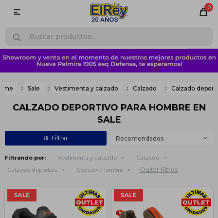
0

ome
Sale
Vestimenta y calzado
Calzado
Calzado deport
CALZADO DEPORTIVO PARA HOMBRE EN
SALE
Recomendados
Filtrando por:
Vestimenta y calzado
Calzado
Quitar filtros
Calzado deportivo
Sección:
Hombre