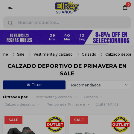
0

ome
Sale
Vestimenta y calzado
Calzado
Calzado deport
CALZADO DEPORTIVO DE PRIMAVERA EN
SALE
Recomendados
Filtrando por:
Vestimenta y calzado
Calzado
Quitar filtros
Calzado deportivo
Temporada:
Primavera