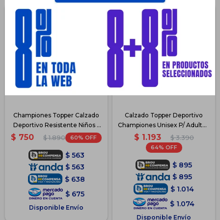
Championes Topper Calzado
Calzado Topper Deportivo
Deportivo Resistente Niños -
Championes Unisex P/ Adulto -
Negro 2
Gris2
$
1.193
$
750
60
$
3.390
$
1.890
64
$
563
$
895
$
563
$
895
$
638
$
1.014
$
675
$
1.074
Disponible Envío
Disponible Envío