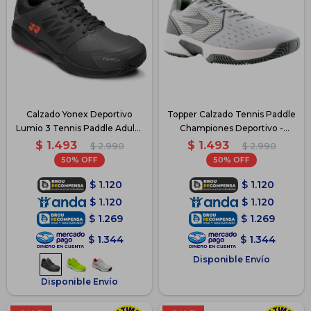
Calzado Yonex Deportivo
Topper Calzado Tennis Paddle
Lumio 3 Tennis Paddle Adulto
Championes Deportivo -
- Gris
Gris/Blanco
$
1.493
$
1.493
$
2.990
$
2.990
50
50
$
1.120
$
1.120
$
1.120
$
1.120
$
1.269
$
1.269
$
1.344
$
1.344
Disponible Envío
Disponible Envío