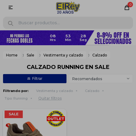
0

08
53
28
Home
Sale
Vestimenta y calzado
Calzado
CALZADO RUNNING EN SALE
Recomendados
Filtrando por:
Vestimenta y calzado
Calzado
Quitar filtros
Tipo:
Running