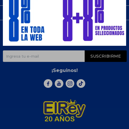
Compra
Newsletter
¡Suscribite y recibí todas nuestras novedades!
SUSCRIBIRME
¡Seguinos!


