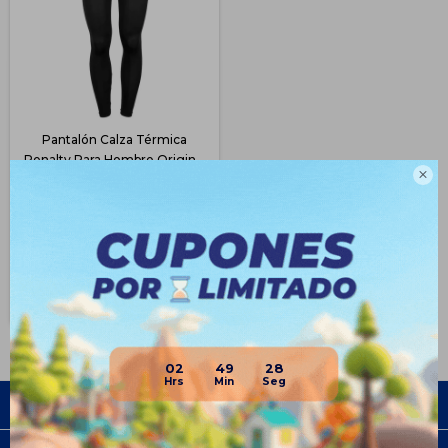
Pantalón Calza Térmica
Penalty Para Hombre Original

- Negro
$
743
31
$
1.090
$
557
$
632
$
669
Disponible Envío
02
49
28
Empresa