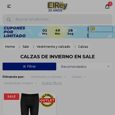
0

Home
Sale
Vestimenta y calzado
Calzas
CALZAS DE INVIERNO EN SALE
Recomendados
Filtrando por:
Vestimenta y calzado
Calzas
Quitar filtros
Temporada:
Invierno