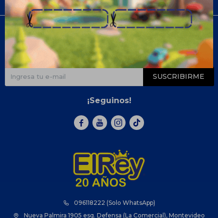
Compra
Newsletter
¡Suscribite y recibí todas nuestras novedades!
SUSCRIBIRME
¡Seguinos!



096118222 (Solo WhatsApp)
Nueva Palmira 1905 esq. Defensa (La Comercial), Montevideo