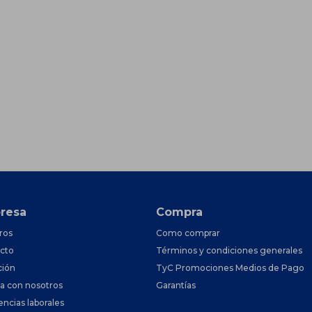
resa
Compra
ros
Como comprar
cto
Términos y condiciones generales
ción
TyC Promociones Medios de Pago
ja con nosotros
Garantías
encias laborales