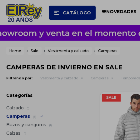
👑NOVEDADES
CATÁLOGO
Home
Sale
Vestimenta y calzado
Camperas
CAMPERAS DE INVIERNO EN SALE
Filtrando por:
Vestimenta y calzado
Camperas
Temporada
Categorías
Calzado
(1)
Camperas
(3)
Buzos y canguros
(1)
Calzas
(1)