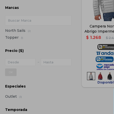
Marcas
Campera Nort
North Sails
Abrigo Imperm
(2)
- Gr
Topper
$
1.268
$
2.
(1)
Precio
($)
OK
Disponibl
Especiales
Outlet
(3)
Temporada