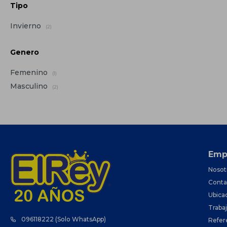
Tipo
Invierno
(2)
Genero
Femenino
(1)
Masculino
(2)
Emp
Nosot
Conta
Ubica
Traba
096118222 (Solo WhatsApp)
Refer