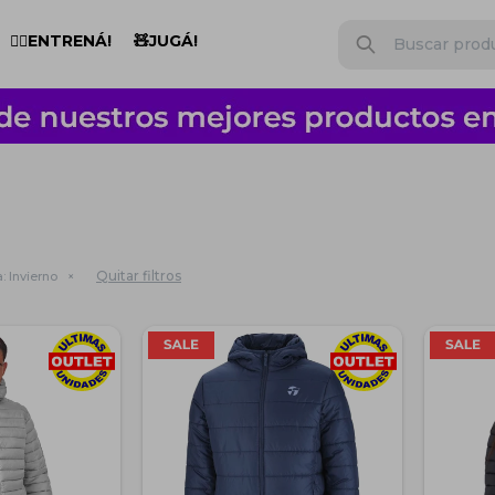
🏋️‍♂️ENTRENÁ!
🧸JUGÁ!
Quitar filtros
:
Invierno