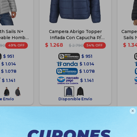
h Sails N+
Campera Abrigo Topper
Camper
eable Hombre
Inflada Con Capucha P/
Sails 
is
Hombre - Azul
$
1.268
$
1.3
49
54
490
$
2.790
$
951
$
951
$
1.014
$
1.014
$
1.078
$
1.078
$
1.141
$
1.141
e Envío
Disponible Envío
