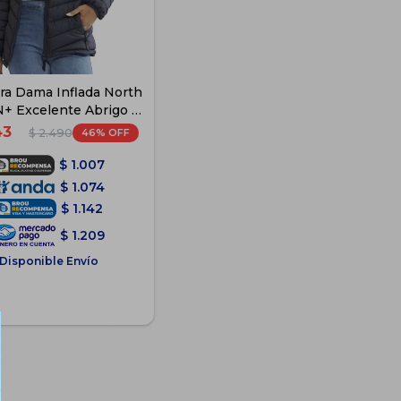
a Dama Inflada North
N+ Excelente Abrigo -
Negro
43
46
$
2.490
$
1.007
$
1.074
$
1.142
$
1.209
Disponible Envío