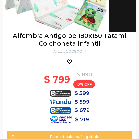
Alfombra Antigolpe 180x150 Tatami
Colchoneta Infantil
JUG009001-1
$
890
$
799
10
$
599
$
599
$
679
$
719
Este artículo está agotado.