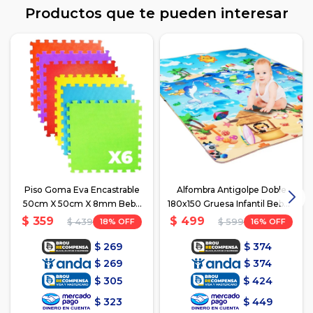
Productos que te pueden interesar
Piso Goma Eva Encastrable
Alfombra Antigolpe Doble
50cm X 50cm X 8mm Bebe
180x150 Gruesa Infantil Bebé -
Niño
Playa/Letras
$
359
$
499
18
16
$
439
$
599
$
269
$
374
$
269
$
374
$
305
$
424
$
323
$
449