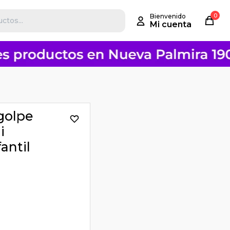
0
golpe
i
antil