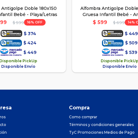
 Antigolpe Doble 180x150
Alfombra Antigolpe Dobl
fantil Bebé - Playa/Letras
Gruesa Infantil Bebé - A
números
99
$
599
16
14
$
599
$
699
$
374
$
449
$
424
$
509
$
449
$
539
Disponible PickUp
Disponible PickU
Disponible Envío
Disponible Envío
resa
Compra
ros
Como comprar
cto
Términos y condiciones generales
ción
TyC Promociones Medios de Pago