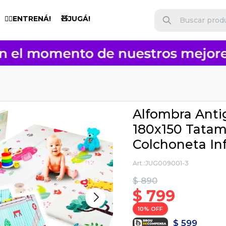
🏋️‍♂️ENTRENÁ!
🧸JUGÁ!
Alfombra Anti
180x150 Tatam
Colchoneta Inf
JUG009001-3
$
890
$
799
10
$
599