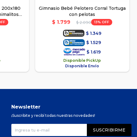
e 200x180
Gimnasio Bebé Pelotero Corral Tortuga
nimalitos
con pelotas
$
1.799
13
$
2.090
$
1.349
$
1.529
$
1.619
p
Disponible PickUp
Disponible Envío
Newsletter
¡Suscribite y recibí todas nuestras novedades!
SUSCRIBIRME