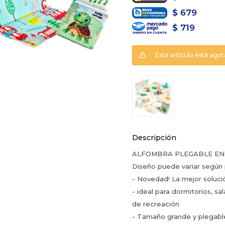
$
679
$
719
Este artículo está agot
Descripción
ALFOMBRA PLEGABLE EN
Diseño puede variar según 
- Novedad! La mejor soluci
- ideal para dormitorios, sa
de recreación
- Tamaño grande y plegable