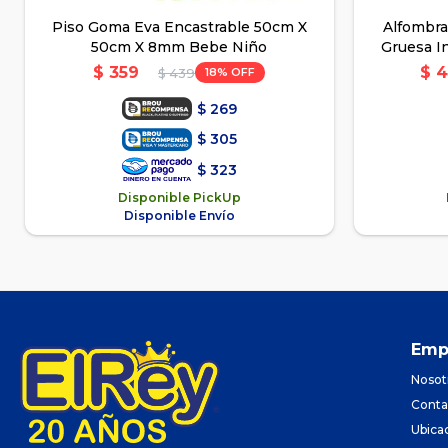
Piso Goma Eva Encastrable 50cm X
Alfombra
50cm X 8mm Bebe Niño
Gruesa In
$
359
$
4
18
$
439
$
269
$
305
$
323
Disponible PickUp
Disponible Envío
Emp
Nosot
Conta
Ubica