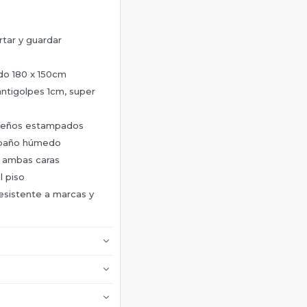
rtar y guardar
do 180 x 150cm
ntigolpes 1cm, super
diseños estampados
n paño húmedo
n ambas caras
l piso
esistente a marcas y