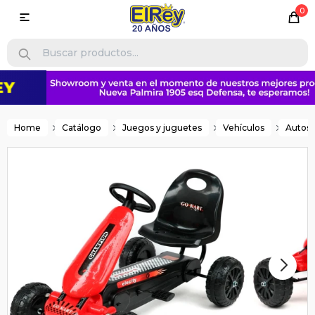
0

Home
Catálogo
Juegos y juguetes
Vehículos
Autos