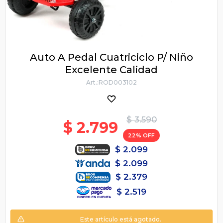
Auto A Pedal Cuatriciclo P/ Niño
Excelente Calidad
ROD003102
$
3.590
$
2.799
22
$
2.099
$
2.099
$
2.379
$
2.519
Este artículo está agotado.