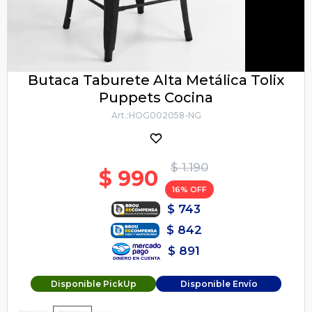
Butaca Taburete Alta Metálica Tolix
Puppets Cocina
HOG002058-NG
$
1.190
$
990
16
$
743
$
842
$
891
Disponible PickUp
Disponible Envío