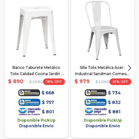
Banco Taburete Metálico
Silla Tolix Metálica Acero
Tolix Calidad Cocina Jardín -
Industrial Sandman Comedor
Blanco
- Blanco
$
890
$
979
18
10
$
1.090
$
1.090
$
668
$
734
$
757
$
832
$
801
$
881
Disponible PickUp
Disponible PickUp
Disponible Envío
Disponible Envío