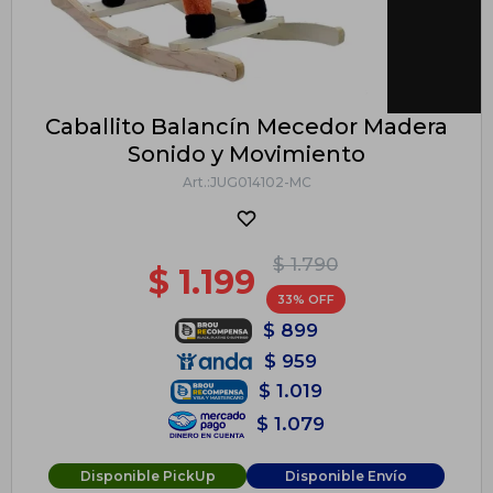
Caballito Balancín Mecedor Madera
Sonido y Movimiento
JUG014102-MC
$
1.790
$
1.199
33
$
899
$
959
$
1.019
$
1.079
Disponible PickUp
Disponible Envío