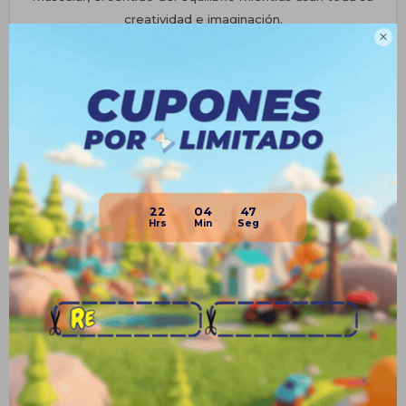
creatividad e imaginación.

Planes de cuotas
Envíos
Medios de pago
22
04
47
Productos que te pueden interesar