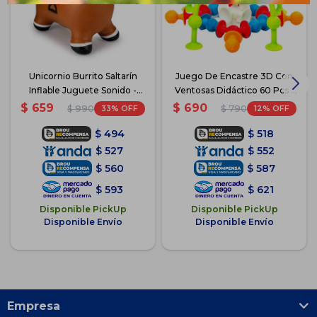
Unicornio Burrito Saltarín
Juego De Encastre 3D Con
Inflable Juguete Sonido -
Ventosas Didáctico 60 Pcs -
Marrón
60 Piezas
$
659
$
690
33
12
$
990
$
790
$
494
$
518
$
527
$
552
$
560
$
587
$
593
$
621
Disponible PickUp
Disponible PickUp
Disponible Envío
Disponible Envío
Empresa