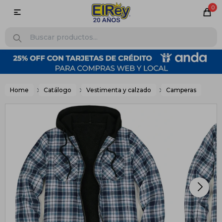
0

Home
Catálogo
Vestimenta y calzado
Camperas