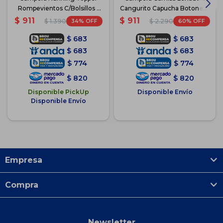
Rompevientos C/Bolsillos -
Cangurito Capucha Botones -
Negro
Azul-Beige
$
911
$
911
34
60
$
1.390
$
2.290
$
683
$
683
$
683
$
683
$
774
$
774
$
820
$
820
Disponible PickUp
Disponible Envío
Disponible Envío
Empresa
Compra
Newsletter