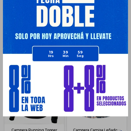
Envíos
Medios de pago
19
39
59
Productos que te pueden interesar
Campera Running Topper
Campera Camisa Leñadora