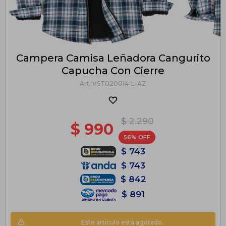
Campera Camisa Leñadora Cangurito
Capucha Con Cierre
VST020014-L-AZ
$
2.290
$
990
56
$
743
$
743
$
842
$
891
Este artículo está agotado.