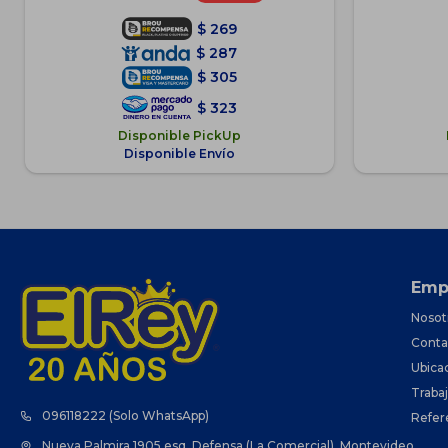
$
269
$
287
$
305
$
323
Disponible PickUp
Disponible Envío
Emp
Nosot
Conta
Ubica
Traba
096118222 (Solo WhatsApp)
Refer
Nueva Palmira 1905 esq. Defensa (La Comercial), Montevideo