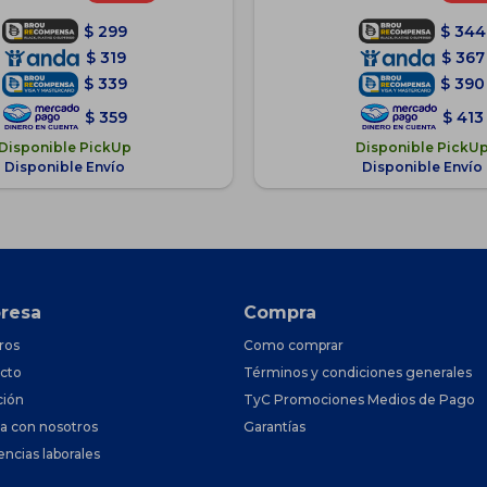
$
299
$
344
$
319
$
367
$
339
$
390
$
359
$
413
Disponible PickUp
Disponible PickU
Disponible Envío
Disponible Envío
resa
Compra
ros
Como comprar
cto
Términos y condiciones generales
ción
TyC Promociones Medios de Pago
ja con nosotros
Garantías
encias laborales