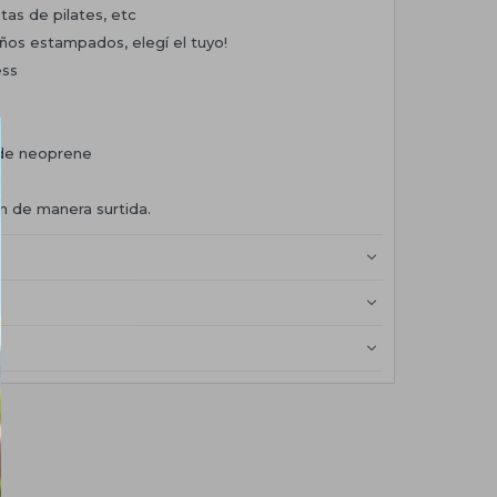
tas de pilates, etc
eños estampados, elegí el tuyo!
ess
 de neoprene
an de manera surtida.