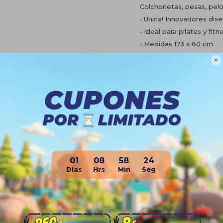
Colchonetas, pesas, pelo
• Única! Innovadores dis
• Ideal para pilates y fitn
• Medidas 173 x 60 cm
• Espesor 6mm, la mejor!

• Textura antideslizante
• Fácilmente de enrollar
• Varios diseños, se enví
Planes de cuotas
Envíos
Medios de pago
01
08
58
23