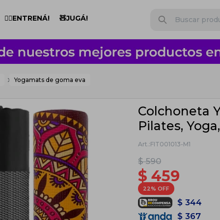
🏋️‍♂️ENTRENÁ!
🧸JUGÁ!
Yogamats de goma eva
Colchoneta 
Pilates, Yoga
FIT001013-M1
$
590
$
459
22
$
344
$
367