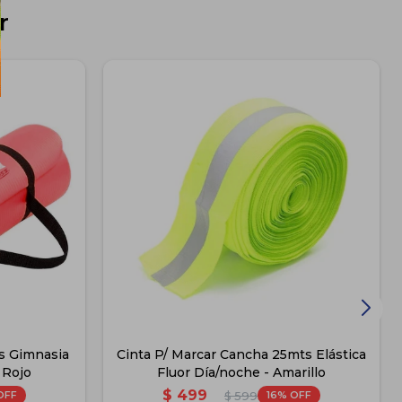
r
s Gimnasia
Cinta P/ Marcar Cancha 25mts Elástica
 Rojo
Fluor Día/noche - Amarillo
$
499
16
$
599