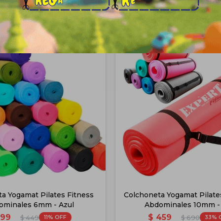
Productos que te pueden interesa
a Yogamat Pilates Fitness
Colchoneta Yogamat Pilate
ominales 6mm - Azul
Abdominales 10mm -
399
$
459
11
33
$
449
$
690