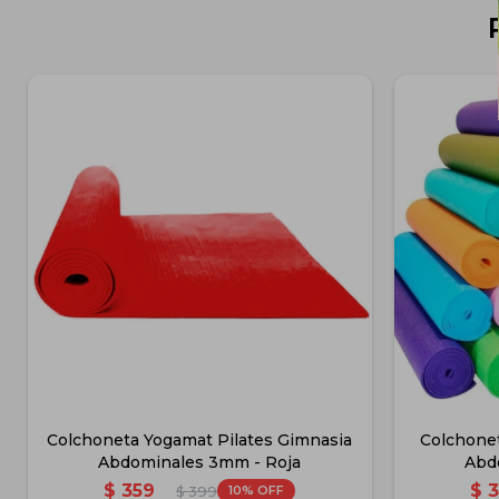
Colchoneta Yogamat Pilates Gimnasia
Colchonet
Abdominales 3mm - Roja
Abd
$
359
$
10
$
399