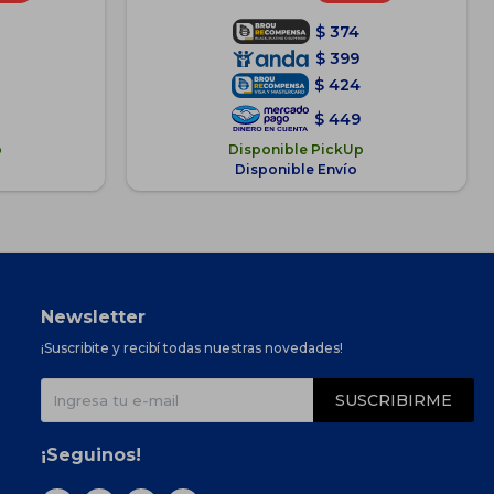
$
374
$
399
$
424
$
449
p
Disponible PickUp
Disponible Envío
Newsletter
¡Suscribite y recibí todas nuestras novedades!
SUSCRIBIRME
¡Seguinos!