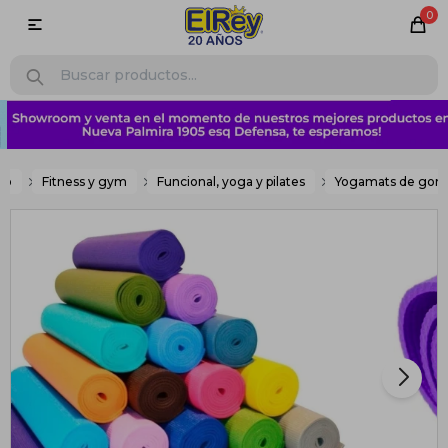
0

go
Fitness y gym
Funcional, yoga y pilates
Yogamats de gom