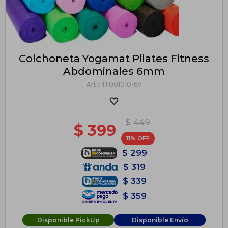
Colchoneta Yogamat Pilates Fitness
Abdominales 6mm
FIT001010-6V
$
449
$
399
11
$
299
$
319
$
339
$
359
Disponible PickUp
Disponible Envío