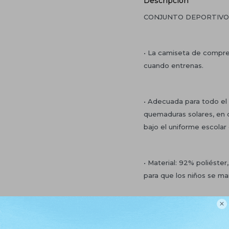
Descripción
CONJUNTO DEPORTIVO 
• La camiseta de compre
cuando entrenas.
• Adecuada para todo el a
quemaduras solares, en d
bajo el uniforme escolar 
• Material: 92% poliéste
para que los niños se m

* Precio publicado por 1 
• Incluye remera termica,