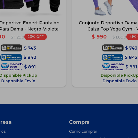
Deportivo Expert Pantalón
Conjunto Deportivo Dama
Para Dama - Negro-Violeta
Calza Top Yoga Gym - V
90
$
990
23
41
$
1.290
$
1.690
$
743
$
743
$
842
$
842
$
891
$
891
Disponible PickUp
Disponible PickU
Disponible Envío
Disponible Envío
resa
Compra
ros
Como comprar