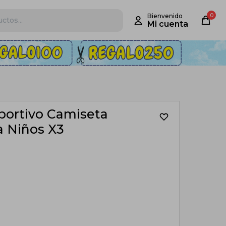
0
portivo Camiseta
a Niños X3