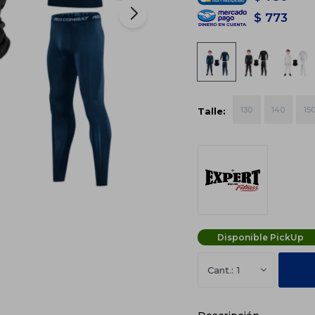
$
773
130
140
15
Talle:
Disponible PickUp
1