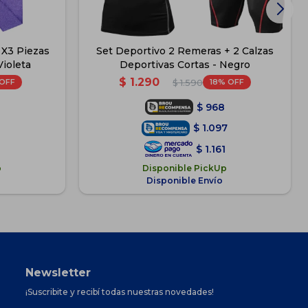
 X3 Piezas
Set Deportivo 2 Remeras + 2 Calzas
ioleta
Deportivas Cortas - Negro
$
1.290
18
$
1.590
$
968
$
1.097
$
1.161
p
Disponible PickUp
Disponible Envío
Newsletter
¡Suscribite y recibí todas nuestras novedades!