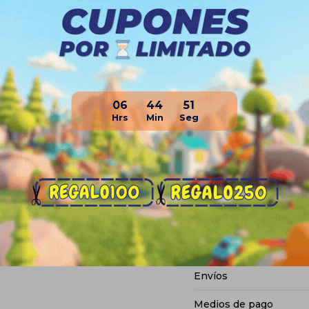
GUÍA DE TALLES
120 - 6 años
06
44
50
130 - 7 años
140 - 8 a 10 años
150 - 10 a 12 años
160 - 14 a 16 años
170 - 16 a 18 años
Planes de cuotas
Envíos
Medios de pago