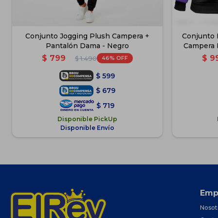
Conjunto Jogging Plush Campera +
Conjunto 
Pantalón Dama - Negro
Campera 
$
799
$
9
46
$
1.490
$
599
$
679
$
719
Disponible PickUp
Disponible Envío
Emp
Nosot