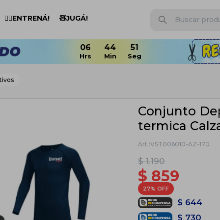
🏋️‍♂️ENTRENÁ!
🧸JUGÁ!
06
44
50
tivos
Conjunto De
termica Calz
VST006010-AZ-170
$
1.190
$
859
27
$
644
$
730