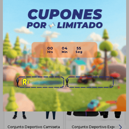
Medios de pago
00
04
55
Productos que te pueden interesar
Conjunto Deportivo Camiseta
Conjunto Deportivo Expert