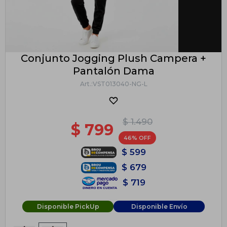
Conjunto Jogging Plush Campera +
Pantalón Dama
VST013040-NG-L
$
1.490
$
799
46
$
599
$
679
$
719
Disponible PickUp
Disponible Envío