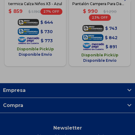
termica Calza Niños X3 - Azul
Pantalón Campera Para Dama
- Negro-Violeta
$
990
$
859
27
$
1.290
$
1.190
23
$
644
$
743
$
730
$
842
$
773
$
891
Disponible PickUp
Disponible Envío
Disponible PickUp
Disponible Envío
Empresa
Compra
Newsletter