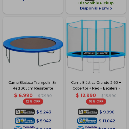
Disponible PickUp
Disponible Envío
Cama Elástica Trampolín Sin
Cama Elástica Grande 3.60 +
Red 305cm Resistente
Cobertor + Red + Escalera -
Azul
$
6.990
$
12.990
$
7.990
$
15.990
12
18
$
5.243
$
9.990
$
5.942
$
11.042