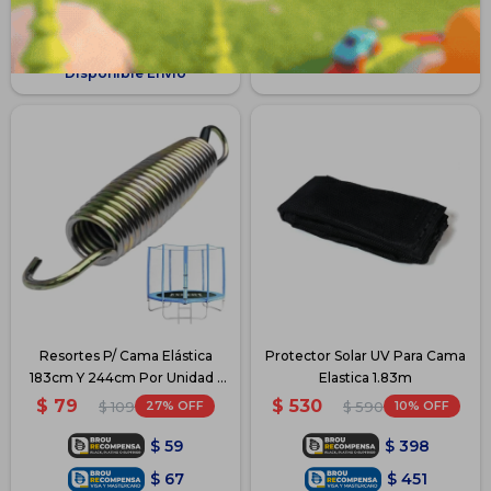
$
1.071
$
6.090
Disponible PickUp
Disponible Envío
Disponible PickUp
Disponible Envío
Resortes P/ Cama Elástica
Protector Solar UV Para Cama
183cm Y 244cm Por Unidad -
Elastica 1.83m
11.5
$
79
$
530
27
10
$
109
$
590
$
59
$
398
$
67
$
451