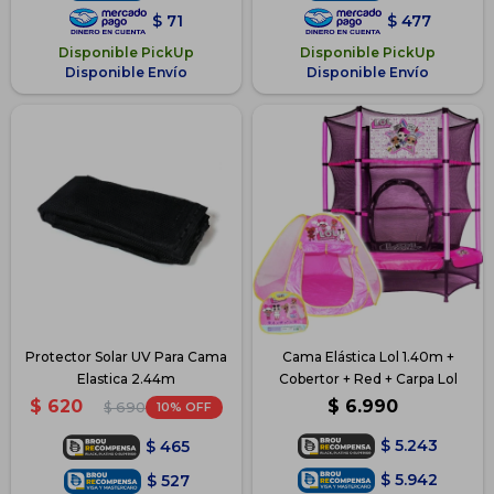
$
71
$
477
Disponible PickUp
Disponible PickUp
Disponible Envío
Disponible Envío
Protector Solar UV Para Cama
Cama Elástica Lol 1.40m +
Elastica 2.44m
Cobertor + Red + Carpa Lol
$
6.990
$
620
10
$
690
$
5.243
$
465
$
5.942
$
527