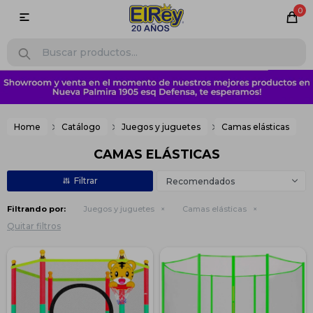
0

Home
Catálogo
Juegos y juguetes
Camas elásticas
CAMAS ELÁSTICAS
Recomendados
Filtrando por:
Juegos y juguetes
Camas elásticas
Quitar filtros