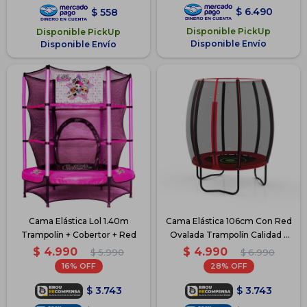
$
6.490
$
558
Disponible PickUp
Disponible PickUp
Disponible Envío
Disponible Envío
Cama Elástica Lol 1.40m
Cama Elástica 106cm Con Red
Trampolín + Cobertor + Red
Ovalada Trampolín Calidad -
Rojo
$
4.990
$
4.990
$
5.990
$
6.990
16
28
$
3.743
$
3.743