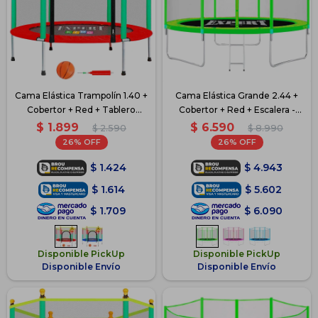
Cama Elástica Trampolín 1.40 +
Cama Elástica Grande 2.44 +
Cobertor + Red + Tablero
Cobertor + Red + Escalera -
Basket + Pelota + Inflador -
Verde
$
1.899
$
6.590
$
2.590
$
8.990
Rojo
26
26
$
1.424
$
4.943
$
1.614
$
5.602
$
1.709
$
6.090
Disponible PickUp
Disponible PickUp
Disponible Envío
Disponible Envío