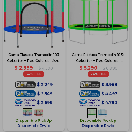
Cama Elástica Trampolín 183
Cama Elástica Trampolín 183+
Cobertor + Red Colores - Azul
Cobertor + Red Colores -
Verde
$
2.999
$
5.290
$
4.590
$
6.990
34
24
$
2.249
$
3.968
$
2.549
$
4.497
$
2.699
$
4.790
Disponible PickUp
Disponible PickUp
Disponible Envío
Disponible Envío