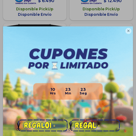
$
6.490
$
12.490
Disponible PickUp
Disponible PickUp
Disponible Envío
Disponible Envío

10
23
22
Cama Elástica Trampolín
Red De Protección Para Cama
183cm C/red + Protector Uv
Elástica De 1,83 Mts - Negro
$
6.590
$
1.190
$
6.990
14
$
1.390
5
$
893
$
4.943
$
1.012
$
5.602