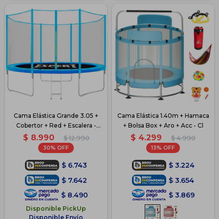
Cama Elástica Grande 3.05 +
Cama Elástica 1.40m + Hamaca
Cobertor + Red + Escalera -
+ Bolsa Box + Aro + Acc - Cl
Azul
$
8.990
$
4.299
$
12.990
$
4.990
30
13
$
6.743
$
3.224
$
7.642
$
3.654
$
8.490
$
3.869
Disponible PickUp
Disponible Envío