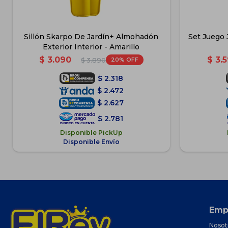
Sillón Skarpo De Jardín+ Almohadón
Set Juego J
Exterior Interior - Amarillo
$
3.090
$
3.
20
$
3.890
$
2.318
$
2.472
$
2.627
$
2.781
Disponible PickUp
Disponible Envío
Emp
Nosot