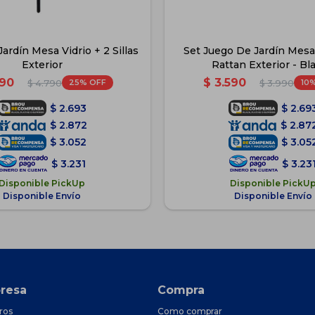
ardín Mesa Vidrio + 2 Sillas
Set Juego De Jardín Mesa 
Exterior
Rattan Exterior - Bl
590
$
3.590
25
10
$
4.790
$
3.990
$
2.693
$
2.69
$
2.872
$
2.87
$
3.052
$
3.05
$
3.231
$
3.23
Disponible PickUp
Disponible PickU
Disponible Envío
Disponible Envío
resa
Compra
ros
Como comprar