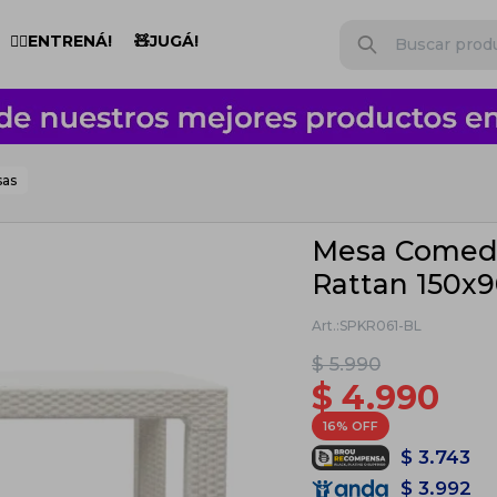
🏋️‍♂️ENTRENÁ!
🧸JUGÁ!
sas
Mesa Comedor
Rattan 150x
SPKR061-BL
$
5.990
$
4.990
16
$
3.743
$
3.992