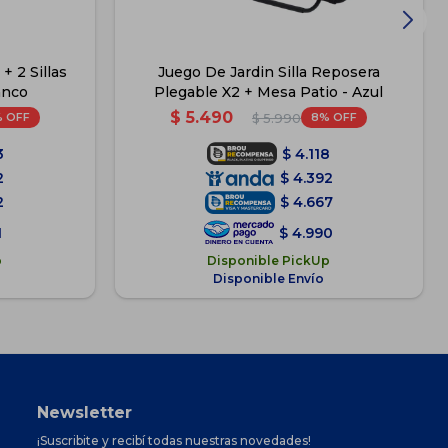
+ 2 Sillas
Juego De Jardin Silla Reposera
anco
Plegable X2 + Mesa Patio - Azul
$
5.490
8
$
5.990
3
$
4.118
2
$
4.392
2
$
4.667
1
$
4.990
p
Disponible PickUp
Disponible Envío
Newsletter
¡Suscribite y recibí todas nuestras novedades!