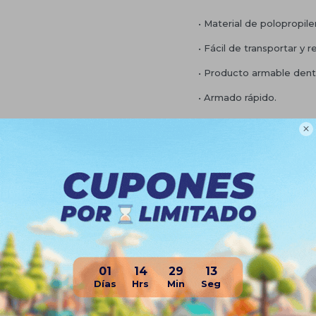
• Material de polopropil
• Fácil de transportar y 
• Producto armable den
• Armado rápido.
• Fácil limpieza.

• Mayor estabilidad y sop
• Superficie antideslizant
• Bases regulables, se ad
• Dimensiones: 150cm (la
Planes de cuotas
01
14
29
12
Envíos
Medios de pago