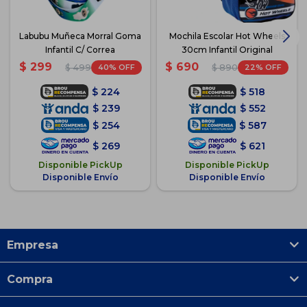
Labubu Muñeca Morral Goma
Mochila Escolar Hot Wheels
Infantil C/ Correa
30cm Infantil Original
$
299
$
690
40
22
$
499
$
890
$
224
$
518
$
239
$
552
$
254
$
587
$
269
$
621
Disponible PickUp
Disponible PickUp
Disponible Envío
Disponible Envío
Empresa
Compra