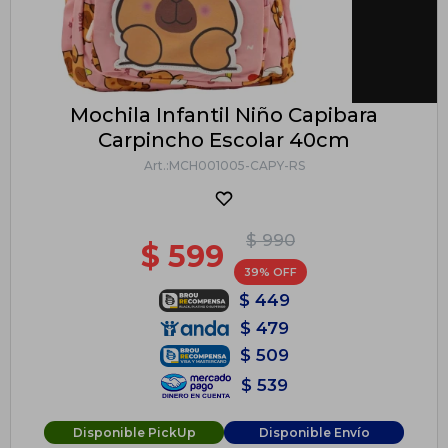
Mochila Infantil Niño Capibara
Carpincho Escolar 40cm
MCH001005-CAPY-RS
$
990
$
599
39
$
449
$
479
$
509
$
539
Disponible PickUp
Disponible Envío