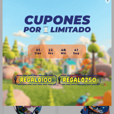

Planes de cuotas
Envíos
Medios de pago
01
22
48
40
Productos que te pueden interesar