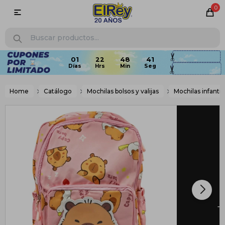
0

01
22
48
40
Home
Catálogo
Mochilas bolsos y valijas
Mochilas infantil