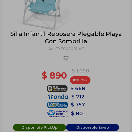
Silla Infantil Reposera Plegable Playa
Con Sombrilla
EXT002001-AZ
$
1.090
$
890
18
$
668
$
712
$
757
$
801
Disponible PickUp
Disponible Envío