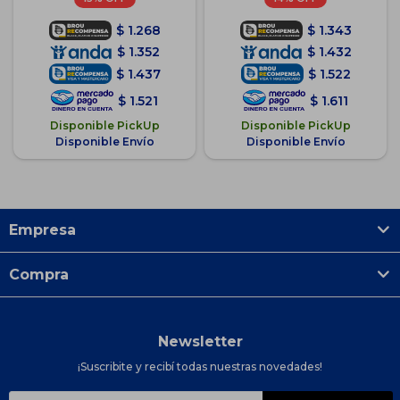
$
1.268
$
1.343
$
1.352
$
1.432
$
1.437
$
1.522
$
1.521
$
1.611
Disponible PickUp
Disponible PickUp
Disponible Envío
Disponible Envío
Empresa
Compra
Newsletter
¡Suscribite y recibí todas nuestras novedades!