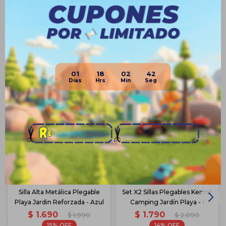
Productos que te pueden interesar
01
18
02
42
Silla Alta Metálica Plegable
Set X2 Sillas Plegables Kermit
Playa Jardin Reforzada - Azul
Camping Jardín Playa - 1
$
1.690
$
1.790
$
1.990
$
2.090
15
14