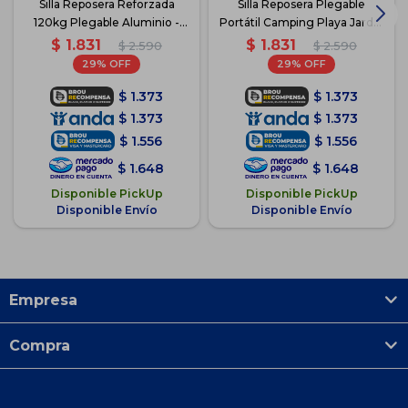
Silla Reposera Reforzada
Silla Reposera Plegable
120kg Plegable Aluminio -
Portátil Camping Playa Jardín
Naranja
- Gris
$
1.831
$
1.831
$
2.590
$
2.590
29
29
$
1.373
$
1.373
$
1.373
$
1.373
$
1.556
$
1.556
$
1.648
$
1.648
Disponible PickUp
Disponible PickUp
Disponible Envío
Disponible Envío
Empresa
Compra