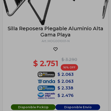
Silla Reposera Plegable Aluminio Alta
Gama Playa
HOG001001-N
$
3.290
$
2.751
16
$
2.063
$
2.063
$
2.338
$
2.476
Disponible PickUp
Disponible Envío