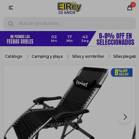
0

02
17
41
Catálogo
Camping y playa
Sillas y sombrillas
Sillas plegabl