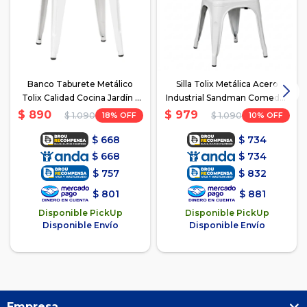
Banco Taburete Metálico
Silla Tolix Metálica Acero
Tolix Calidad Cocina Jardín -
Industrial Sandman Comedor
Blanco
- Blanco
$
890
$
979
18
10
$
1.090
$
1.090
$
668
$
734
$
668
$
734
$
757
$
832
$
801
$
881
Disponible PickUp
Disponible PickUp
Disponible Envío
Disponible Envío
Empresa