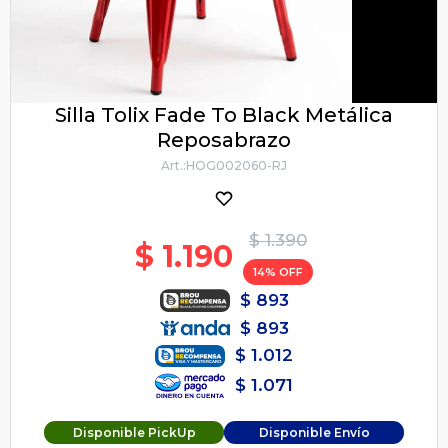
Silla Tolix Fade To Black Metálica
Reposabrazo
HOG002060-RJ
$
1.390
$
1.190
14
$
893
$
893
$
1.012
$
1.071
Disponible PickUp
Disponible Envío