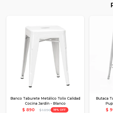
Banco Taburete Metálico Tolix Calidad
Butaca Ta
Cocina Jardín - Blanco
Pup
$
890
$
9
18
$
1.090