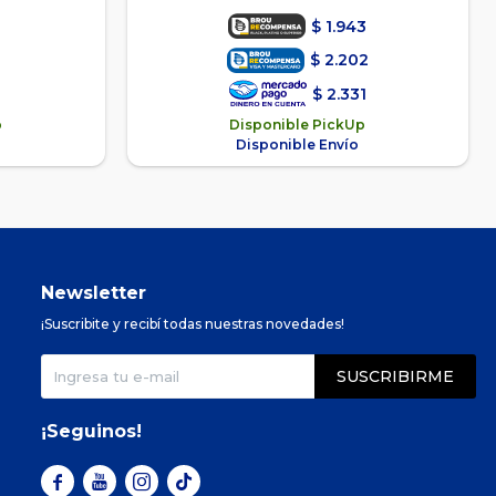
$
1.943
2
$
2.202
1
$
2.331
p
Disponible PickUp
Disponible Envío
Newsletter
¡Suscribite y recibí todas nuestras novedades!
SUSCRIBIRME
¡Seguinos!


