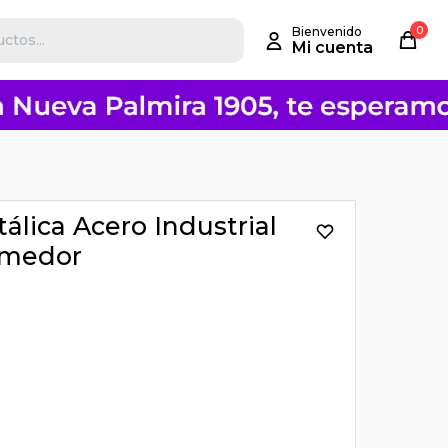
0
etálica Acero Industrial
medor