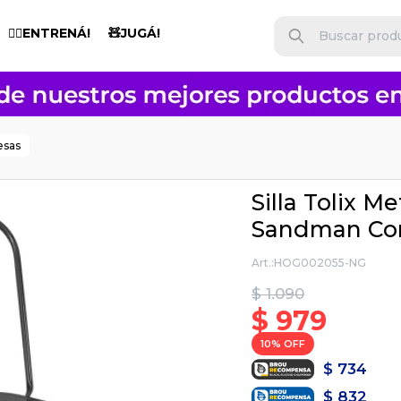
🏋️‍♂️ENTRENÁ!
🧸JUGÁ!
esas
Silla Tolix M
Sandman Co
HOG002055-NG
$
1.090
$
979
10
$
734
$
832