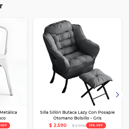
r
 Metálica
Silla Sillón Butaca Lazy Con Posapie
nco
Otomano Bolsillo - Gris
$
2.590
13
$
2.990