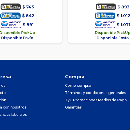
$
743
$
893
$
842
$
1.01
$
891
$
1.07
Disponible PickUp
Disponible PickU
Disponible Envío
Disponible Envío
resa
Compra
ros
Como comprar
cto
Términos y condiciones generales
ción
TyC Promociones Medios de Pago
ja con nosotros
Garantías
encias laborales