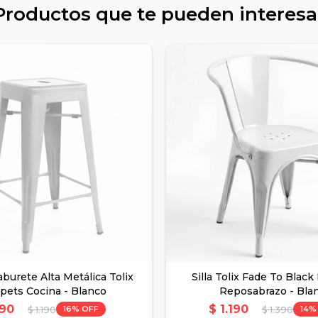
Productos que te pueden interesa
burete Alta Metálica Tolix
Silla Tolix Fade To Black
pets Cocina - Blanco
Reposabrazo - Bla
90
$
1.190
16
14
$
1.190
$
1.390