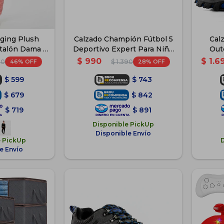
ging Plush
Calzado Champión Fútbol 5
Cal
talón Dama -
Deportivo Expert Para Niño
Out
a
Niña - Negro Gris
$
990
$
1.6
46
28
90
$
1.390
$
599
$
743
$
679
$
842
$
719
$
891
Disponible PickUp
Disponible Envío
e PickUp
e Envío