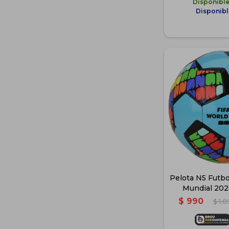
Disponibl
Disponibl
Pelota N5 Futbol
Mundial 2026
Cele
$
990
$
1.