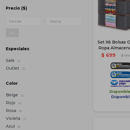
Precio
($)
OK
Set X6 Bolsas 
Ropa Almacena
Especiales
$
699
$
99
Sale
(2)
Outlet
(2)
Color
Disponibl
Beige
(2)
Disponibl
Rojo
(4)
Rosa
(8)
Violeta
(2)
Azul
(8)