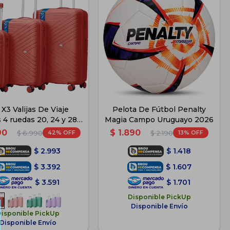
 X3 Valijas De Viaje
Pelota De Fútbol Penalty
 4 ruedas 20, 24 y 28 -
Magia Campo Uruguayo 2026
Rojo
90
$
1.890
42
13
$
6.990
$
2.190
$
2.993
$
1.418
$
3.392
$
1.607
$
3.591
$
1.701
Disponible PickUp
Disponible Envío
Disponible PickUp
Disponible Envío