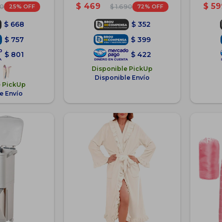
a
G
$
469
$
59
25
72
90
$
1.690
$
668
$
352
$
757
$
399
$
801
$
422
Disponible PickUp
Disponible Envío
e PickUp
e Envío