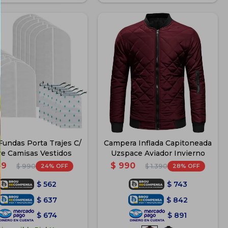
Fundas Porta Trajes C/
Campera Inflada Capitoneada
re Camisas Vestidos
Uzspace Aviador Invierno
49
$
990
24
28
$
990
$
1.390
$
562
$
743
$
637
$
842
$
674
$
891