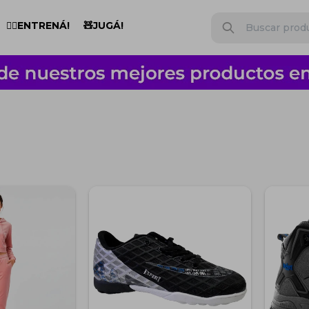
🏋️‍♂️ENTRENÁ!
🧸JUGÁ!