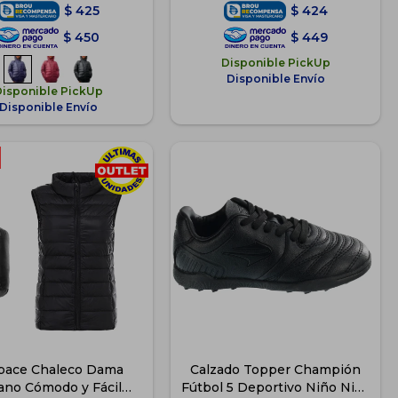
$
425
$
424
$
450
$
449
Disponible PickUp
Disponible Envío
Disponible PickUp
Disponible Envío
pace Chaleco Dama
Calzado Topper Champión
iano Cómodo y Fácil
Fútbol 5 Deportivo Niño Niña