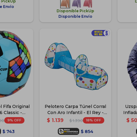
e PickUp
e Envío
Disponible PickUp
Disponible Envío
 Fifa Original
Pelotero Carpa Túnel Corral
Uzsp
 Classic -
Con Aro Infantil - El Rey -
Inflad
ste
Azul
$
1.139
$
5
9
18
090
$
1.390
$
743
$
854