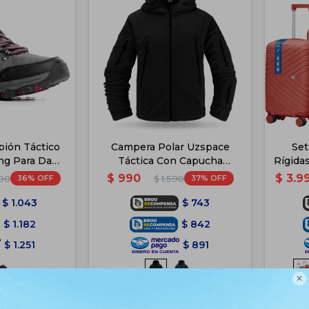
ión Táctico
Campera Polar Uzspace
Set
ng Para Dama
Táctica Con Capucha
Rígidas
is
Invierno - Negro
$
990
$
3.9
36
37
190
$
1.590
$
1.043
$
743
$
1.182
$
842
$
1.251
$
891

e PickUp
Disponible PickUp
e Envío
Disponible Envío