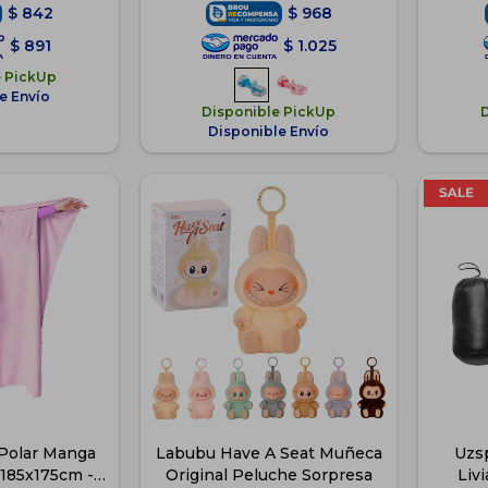
$
842
$
968
$
891
$
1.025
e PickUp
e Envío
Disponible PickUp
Disponible Envío
Polar Manga
Labubu Have A Seat Muñeca
Uzs
 185x175cm -
Original Peluche Sorpresa
Liv