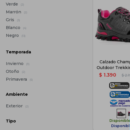
Verde
(2)
Marrón
(2)
Gris
(3)
Blanco
(4)
Negro
(13)
Temporada
Calzado Champ
Invierno
(11)
Outdoor Trekki
Otoño
(2)
- Gr
$
1.390
$
2.
Primavera
(5)
Ambiente
Exterior
(2)
Disponibl
Tipo
Disponibl