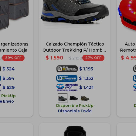
Organizadoras
Calzado Champión Táctico
Auto 
miento Caja
Outdoor Trekking P/ Hombre
Remoto
- Gris
$
1.590
$
4.9
29
27
0
$
2.190
$
524
$
1.193
$
594
$
1.352
$
629
$
1.431
e PickUp
e Envío
Disponible PickUp
Disponible Envío