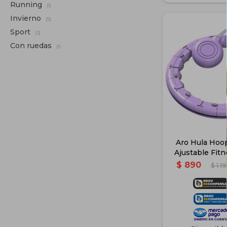
Running
(1)
Invierno
(5)
Sport
(3)
Con ruedas
(1)
Aro Hula Hoo
Ajustable Fitn
$
890
$
1.1