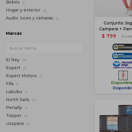
Bebés
(1)
Hogar y exterior
(2)
Audio, luces y cámaras
(1)
Conjunto Jog
Campera + Pan
Marcas
Ros
$
799
$
1.4
El Rey
(18)
Expert
(3)
Expert Motors
(1)
Disponibl
Fifa
(1)
Disponibl
Labubu
(1)
North Sails
(2)
Penalty
(1)
Topper
(4)
Uzspace
(6)