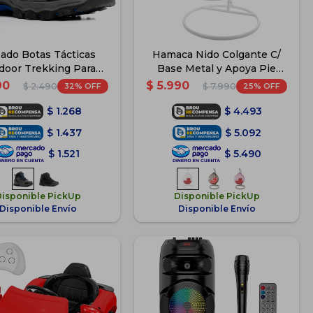
zado Botas Tácticas
Hamaca Nido Colgante C/
door Trekking Para
Base Metal y Apoya Pie
Hombre - Azul
Jardín - Blanco
90
$
5.990
32
25
$
2.490
$
7.990
$
1.268
$
4.493
$
1.437
$
5.092
$
1.521
$
5.490
Disponible PickUp
Disponible PickUp
Disponible Envío
Disponible Envío