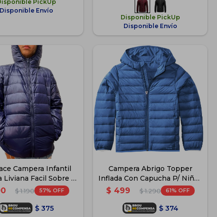
Disponible PickUp
Disponible Envío
Disponible PickUp
Disponible Envío
ace Campera Infantil
Campera Abrigo Topper
a Liviana Facil Sobre -
Inflada Con Capucha P/ Niños
Azul
- Azul indigo
00
$
499
57
61
$
1.190
$
1.290
$
375
$
374