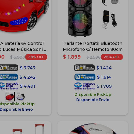
A Batería 6v Control
Parlante Portátil Bluetooth
 Luces Música Sonido
Micrófono C/ Remoto 80cm
- Rojo
90
$
1.899
28
26
$
6.990
$
2.590
$
3.743
$
1.424
$
4.242
$
1.614
$
4.491
$
1.709
Disponible PickUp
Disponible Envío
Disponible PickUp
Disponible Envío