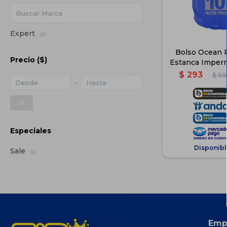
Expert
(2)
Bolso Ocean 
Precio
($)
Estanca Imperm
$
293
$
59
OK
Especiales
Disponibl
Sale
(2)
Emp