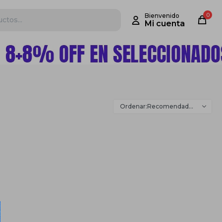
0
Recomendados