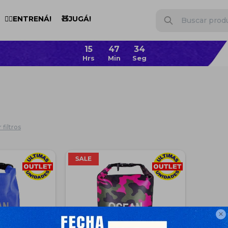
🏋️‍♂️ENTRENÁ!
🧸JUGÁ!
 filtros
