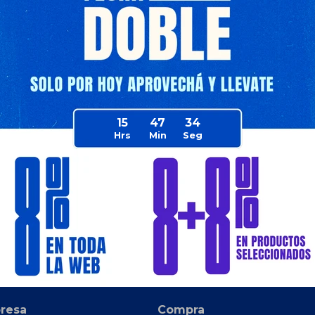
Pack Expert
Bolso Ocean Pack Expert
eable 10 Lts
Estanca Impermeable 2 Lts
$
143
51
42
9
$
249
15
47
34
$
220
$
107
$
220
$
107
$
249
$
122
$
264
$
129
e Envío
Disponible Envío
resa
Compra