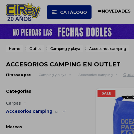
👑NOVEDADES
CATÁLOGO
Home
Outlet
Camping y playa
Accesorios camping
ACCESORIOS CAMPING EN OUTLET
Quitar
Filtrando por:
Camping y playa
Accesorios camping
Categorías
Carpas
(1)
Accesorios camping
(2)
Marcas