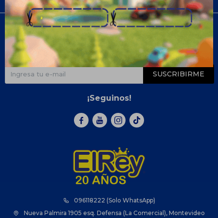
Compra
Newsletter
¡Suscribite y recibí todas nuestras novedades!
SUSCRIBIRME
¡Seguinos!



096118222 (Solo WhatsApp)
Nueva Palmira 1905 esq. Defensa (La Comercial), Montevideo