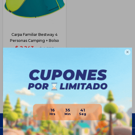
Carpa Familiar Bestway 4
Personas Camping + Bolso
$
2.243
$
4.299

47
$
1.682
$
1.907
$
2.019
Disponible Envío
16
35
41
Empresa