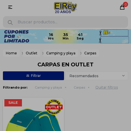
0

Home
Outlet
Camping y playa
Carpas
CARPAS EN OUTLET
Recomendados
Quitar filtros
Filtrando por:
Camping y playa
Carpas