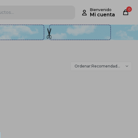
0
Recomendados