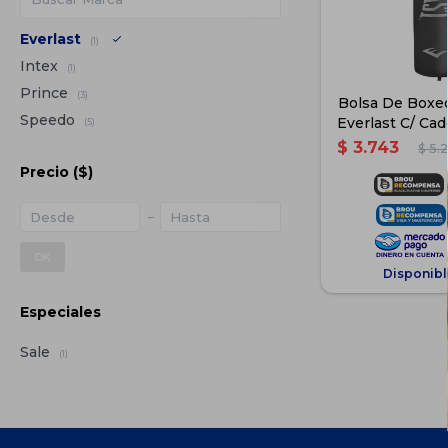
Everlast
(1)
Intex
(1)
Prince
(3)
Bolsa De Boxeo
Speedo
Everlast C/ Cad
(5)
Gri
$
3.743
$
5.
Precio
($)
OK
Disponibl
Especiales
Sale
(1)