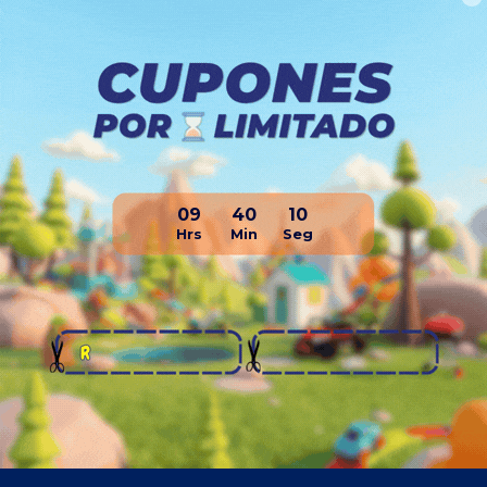
 Profesional
ena Y Rotor -
s
29
290
$
2.807
09
40
10
$
3.182
$
3.369
e Envío