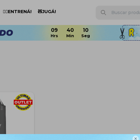
🏋️‍♂️ENTRENÁ!
🧸JUGÁ!
