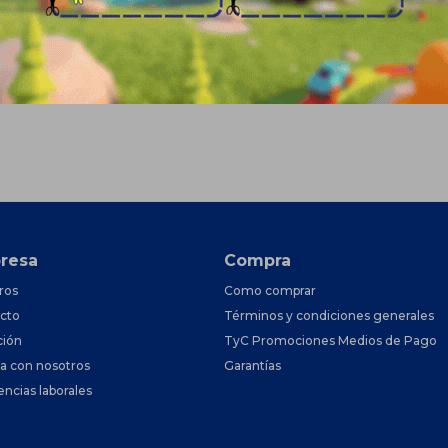
resa
Compra
ros
Como comprar
cto
Términos y condiciones generales
ción
TyC Promociones Medios de Pago
ja con nosotros
Garantías
encias laborales