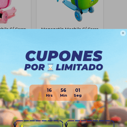
ila C/ Carro
Monopatín Mochila C/ Carro

Tripatín Luz
Peppa Pig Tripatín Luces
$
896
62
62
90
$
2.390
$
672
$
672
$
762
$
762
$
806
$
806
e Envío
Disponible Envío
16
56
01