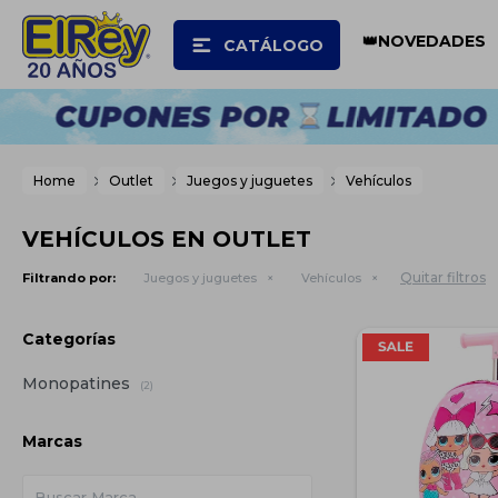
👑NOVEDADES
CATÁLOGO
Home
Outlet
Juegos y juguetes
Vehículos
VEHÍCULOS EN OUTLET
Quitar filtros
Filtrando por:
Juegos y juguetes
Vehículos
Categorías
Monopatines
(2)
Marcas