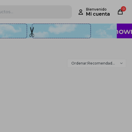
0
Recomendados