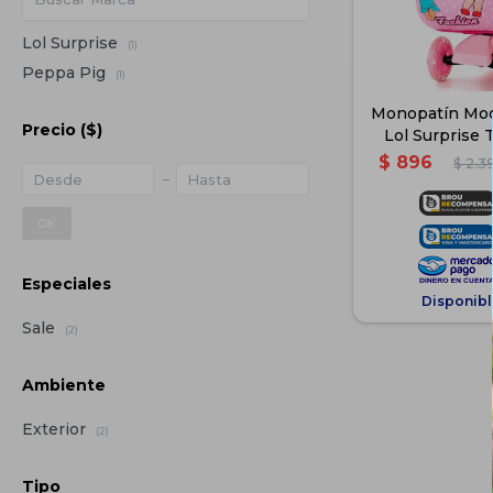
Lol Surprise
(1)
Peppa Pig
(1)
Monopatín Moch
Precio
($)
Lol Surprise 
$
896
$
2.3
OK
Especiales
Disponibl
Sale
(2)
Ambiente
Exterior
(2)
Tipo