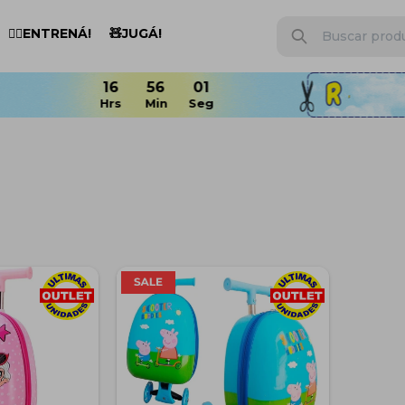
🏋️‍♂️ENTRENÁ!
🧸JUGÁ!