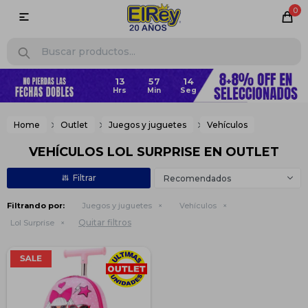
0

13
57
14
Home
Outlet
Juegos y juguetes
Vehículos
VEHÍCULOS LOL SURPRISE EN OUTLET
Recomendados
Filtrando por:
Juegos y juguetes
Vehículos
Quitar filtros
Lol Surprise