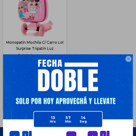
Monopatín Mochila C/ Carro Lol
Surprise Tripatín Luz
$
896
$
2.390

62
$
672
$
672
$
762
$
806
Disponible Envío
13
57
14
Empresa