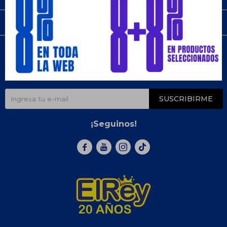
Compra
Newsletter
¡Suscribite y recibí todas nuestras novedades!
SUSCRIBIRME
¡Seguinos!


