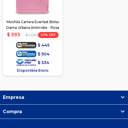
Mochila Cartera Everlast Bolso
Dama Urbana Antirrobo - Rosa
$
593
57
$
1.390
$
445
$
504
$
534
Disponible Envío
Empresa
Compra