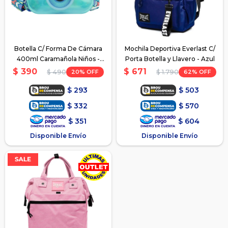
Botella C/ Forma De Cámara
Mochila Deportiva Everlast C/
400ml Caramañola Niños -
Porta Botella y Llavero - Azul
Azul
$
390
$
671
20
62
$
490
$
1.790
$
293
$
503
$
332
$
570
$
351
$
604
Disponible Envío
Disponible Envío