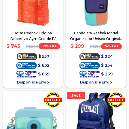
Bolso Reebok Original
Bandolera Reebok Morral
Deportivo Gym Grande P/
Organizador Unisex Original -
Dama - Naranja
Violeta/Rosado/Verde
$
743
$
299
60
74
$
1.890
$
1.190
$
557
$
224
$
632
$
254
$
669
$
269
Disponible Envío
Disponible Envío