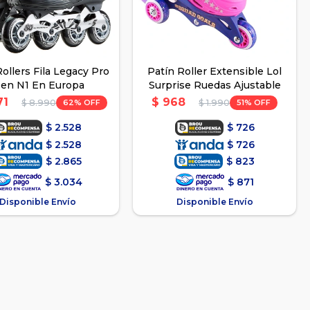
Rollers Fila Legacy Pro
Patín Roller Extensible Lol
en N1 En Europa
Surprise Ruedas Ajustable
71
$
968
62
51
$
8.990
$
1.990
$
2.528
$
726
$
2.528
$
726
$
2.865
$
823
$
3.034
$
871
Disponible Envío
Disponible Envío