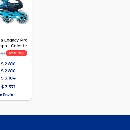
ila Legacy Pro
opa - Celeste
62
990
$
2.810
$
2.810
$
3.184
$
3.371
e Envío