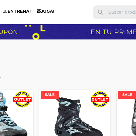
🏋️‍♂️ENTRENÁ!
🧸JUGÁ!
s