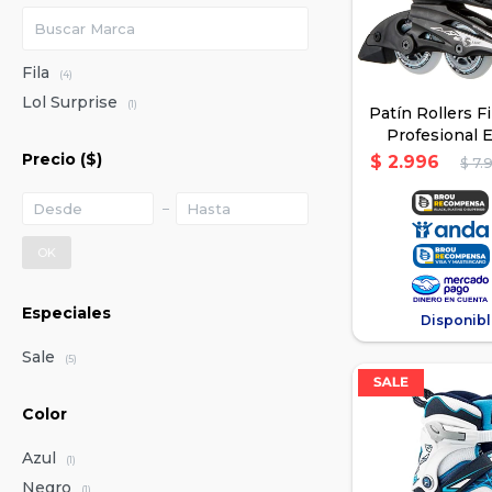
Fila
(4)
Lol Surprise
(1)
Patín Rollers F
Profesional E
Cele
Precio
($)
$
2.996
$
7.
OK
Especiales
Disponibl
Sale
(5)
Color
Azul
(1)
Negro
(1)