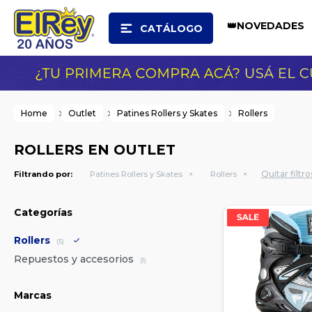
👑NOVEDADES
CATÁLOGO
Home
Outlet
Patines Rollers y Skates
Rollers
ROLLERS EN OUTLET
Quitar filtro
Filtrando por:
Patines Rollers y Skates
Rollers
Categorías
Rollers
(5)
Repuestos y accesorios
(1)
Marcas