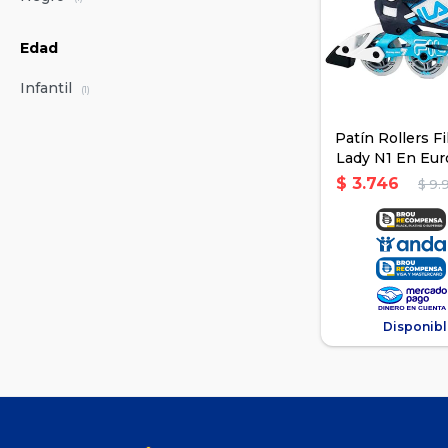
Edad
Infantil
(1)
Patín Rollers F
Lady N1 En Eur
$
3.746
$
9.
Disponibl