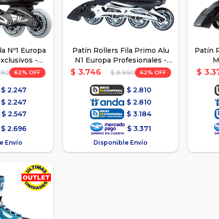
ila Nº1 Europa
Patín Rollers Fila Primo Alu
Patín 
xclusivos -
N1 Europa Profesionales -
M
ste
Negro/Gris
$
3.746
$
3.3
62
62
990
$
9.990
$
2.247
$
2.810
$
2.247
$
2.810
$
2.547
$
3.184
$
2.696
$
3.371
e Envío
Disponible Envío