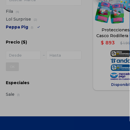
Fila
(4)
Lol Surprise
(2)
Peppa Pig
(1)
Protecciones
Casco Rodillera
Precio
($)
$
893
$
1.9
OK
Especiales
Disponibl
Sale
(1)