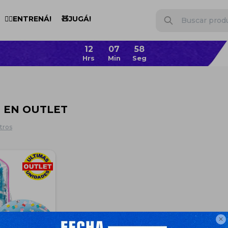
🏋️‍♂️ENTRENÁ!
🧸JUGÁ!
G EN OUTLET
ltros
