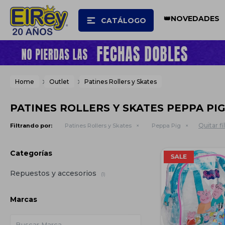
👑NOVEDADES
CATÁLOGO
Home
Outlet
Patines Rollers y Skates
PATINES ROLLERS Y SKATES PEPPA PI
Quitar fi
Filtrando por:
Patines Rollers y Skates
Peppa Pig
Categorías
Repuestos y accesorios
(1)
Marcas