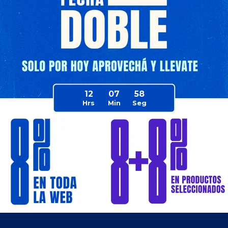
 Peppa Pig
 Codera- Patin
55
90
12
07
58
$
670
$
670
$
759
$
804
e Envío