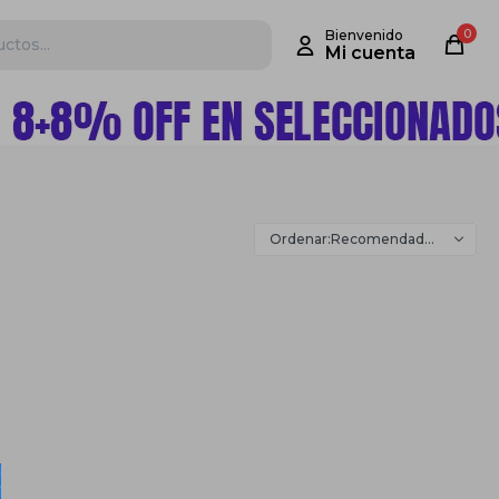
0
Recomendados